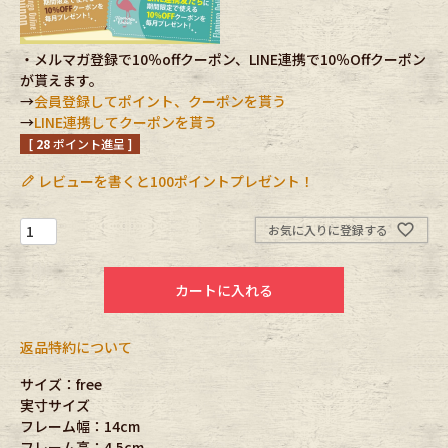
Fafatt
Kidswear
・メルマガ登録で10％offクーポン、LINE連携で10％Offクーポン
が貰えます。
→
会員登録してポイント、クーポンを貰う
小物・アクセサリーから探す
→
LINE連携してクーポンを貰う
[
28
ポイント進呈 ]
Eye Wear
Cap
レビューを書くと100ポイントプレゼント！
Bag
Stall・Scarf
お気に入りに登録する
Accessory
Shoes
カートに入れる
Belt
antique goods
返品特約について
Keyring
vintage bicycle
サイズ：free
実寸サイズ
FAFATT
フレーム幅：14cm
フレーム高：4.5cm