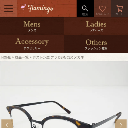
メニュー
500pt＆10％Offクーポンプレゼン
メンズ
レディース
ト
10％0ffクーポンプレゼント
アクセサリー
ファッション雑貨
HOME
商品一覧
ボストン型 プラ DEM/CLR メガネ
ログイン・会員登録
LINE ID連携
お気に入り
マイページ
ご利用ガイド
International Shipping
店舗紹介
特集一覧
s