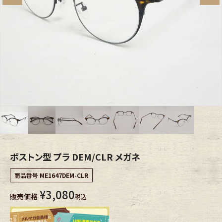
ブランドから探す
スタッフコーディネート
年代から探す
古着卸DOCK
メンズ商品カテゴリーから探す
Tops
Outer
Bottoms
Fafatt
ボストン型 プラ DEM/CLR メガネ
レディース商品カテゴリーから探す
商品番号
ME1647DEM-CLR
¥
3,080
Tops
Bottoms
販売価格
税込
Outer
One Piece