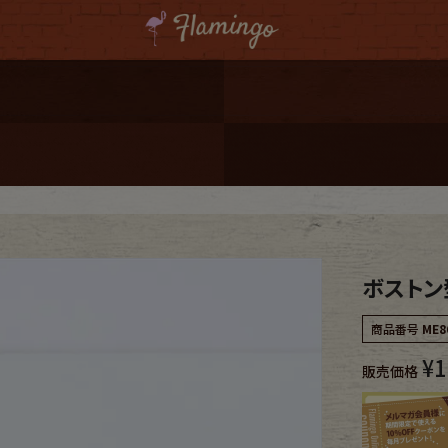
ーポンプレゼント
レゼント
連携
ジ
ボストン型
onal Shipping
商品番号
ME8
¥
1
販売価格
コーディネート