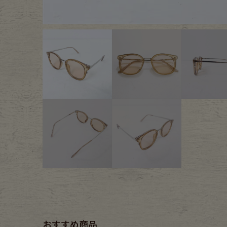
Outer
One Pi
Fafatt
Kidsw
小物・アクセサリーから探
Eye Wear
Cap
Bag
Stall・
Accessory
Shoes
おすすめ商品