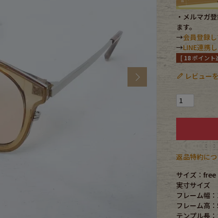
・メルマガ登録
CK
ます。
→
会員登録し
→
LINE連
[
18
ポイント進
す
レビューを
Next
返品特約につ
探す
サイズ：free
実寸サイズ
フレーム幅：1
ms
フレーム高：5
テンプル長：1