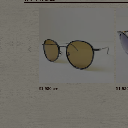
Belt
antiqu
Keyring
vintag
FAFATT
¥
1,980
¥
1,98
（税込）