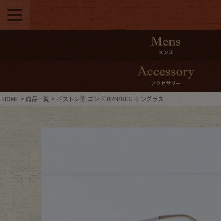
メニュー
500pt＆10％Offク
メンズ
10％0ffクーポンプ
アクセサリー
ログイン・会員登録
LINE ID
HOME
商品一覧
ボストン型 コンボ BRN/BEG サングラス
お気に入り
マイペー
ご利用ガイド
Internati
店舗紹介
特集一覧
ブランドから探す
スタッフ