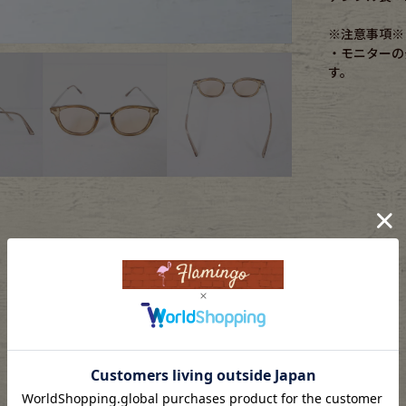
※注意事項※
ece
・モニターの
す。
ear
す
Scarf