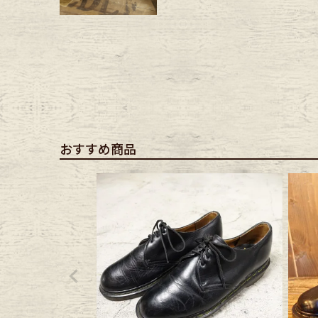
Belt
antiqu
Keyring
vintag
FAFATT
おすすめ商品