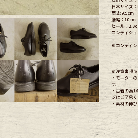
日本サイズ：約
筒丈:9.5cm
ece
底幅：10cm
ヒール：2.3c
コンディショ
ear
※コンディシ
す
※注意事項※
・モニターの
す。
・古着の為1
ジはご了承く
Scarf
・素材の伸び