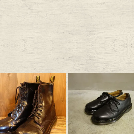
e goods
e bicycle