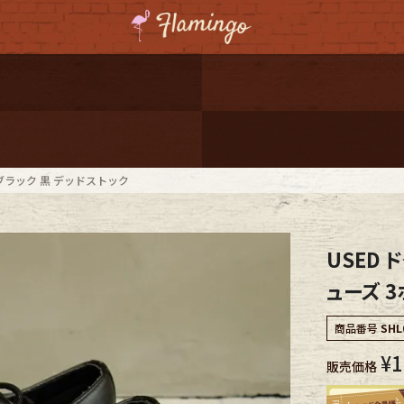
ーポンプレゼント
レゼント
連携
ル ブラック 黒 デッドストック
ジ
USED 
onal Shipping
ューズ 3
商品番号
SHL
¥
1
販売価格
コーディネート