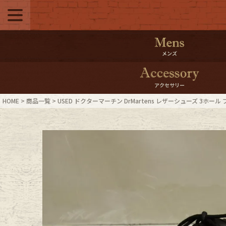
メニュー
500pt＆10％Offク
メンズ
10％0ffクーポンプ
アクセサリー
ログイン・会員登録
LINE ID
HOME
商品一覧
USED ドクターマーチン DrMartens レザーシューズ 3ホー
お気に入り
マイペー
ご利用ガイド
Internati
店舗紹介
特集一覧
ブランドから探す
スタッフ