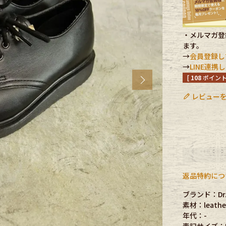
CK
・メルマガ登録
ます。
→
会員登録し
す
→
LINE連
[
108
ポイント
Next
レビューを
探す
返品特約につ
ブランド：Dr.
素材：leathe
ms
年代：-
表記サイズ：U