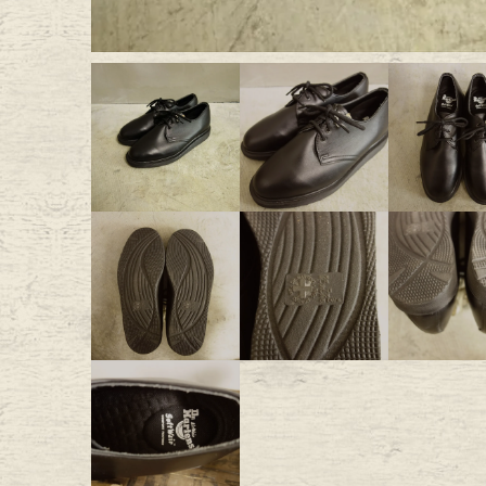
Outer
One Pi
Fafatt
Kidsw
小物・アクセサリーから探
Eye Wear
Cap
Bag
Stall・
Accessory
Shoes