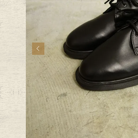
年代から探す
古着卸DO
メンズ商品カテゴリーから探
Previous
Tops
Outer
Bottoms
Fafatt
レディース商品カテゴリーから
Tops
Botto