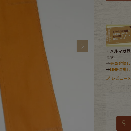
CK
す
Next
・メルマガ登録
ます。
→
会員登録し
→
LINE連
レビューを
探す
S
ms