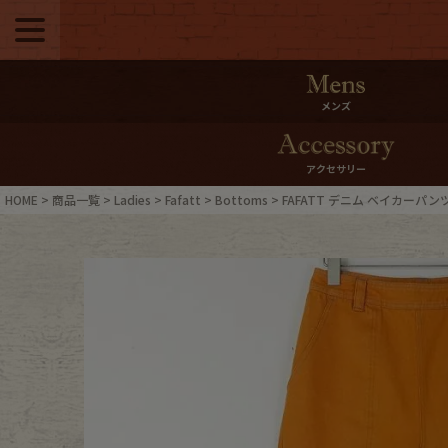
メニュー
500pt＆10％Offク
メンズ
10％0ffクーポンプ
アクセサリー
ログイン・会員登録
LINE ID
HOME
商品一覧
Ladies
Fafatt
Bottoms
FAFATT デニム ベイカーパンツ
お気に入り
マイペー
ご利用ガイド
Internati
店舗紹介
特集一覧
ブランドから探す
スタッフ