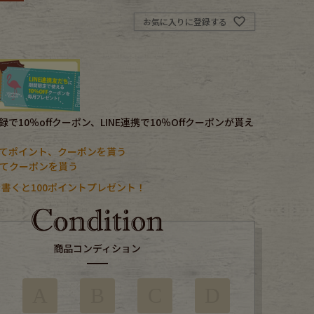
お気に入りに登録する
で10％offクーポン、LINE連携で10％Offクーポンが貰え
てポイント、クーポンを貰う
携してクーポンを貰う
書くと100ポイントプレゼント！
商品コンディション
A
B
C
D