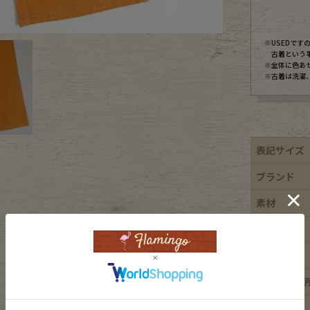
ece
※USEDで
古着という
※全体に色あ
※古着は洗濯
ear
す
表記サイズ
ブランド
素材
年代
Scarf
カラー
ダメージ箇
特徴