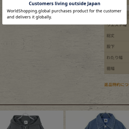
e goods
平置き実寸サ
ウエスト幅
e bicycle
総丈
股下
わたり幅
裾幅
返品特約につ