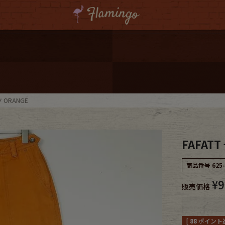
ーポンプレゼント
レゼント
連携
 ORANGE
ジ
FAFAT
onal Shipping
商品番号
625
¥
9
販売価格
コーディネート
[
88
ポイント進