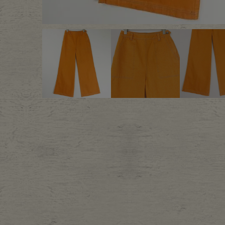
Outer
One Pi
Fafatt
Kidsw
小物・アクセサリーから探
Eye Wear
Cap
Bag
Stall・
Accessory
Shoes