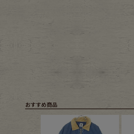
Belt
antiqu
Keyring
vintag
FAFATT
おすすめ商品