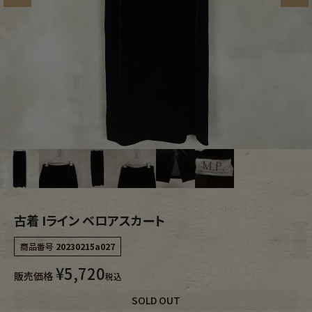
ブランドから探す
スタッフコーディネート
年代から探す
古着卸DOCK
メンズ商品カテゴリーから探す
Tops
Outer
Bottoms
Fafatt
古着 Iライン ベロアスカート
レディース商品カテゴリーから探す
商品番号
20230215a027
¥
5,720
Tops
Bottoms
販売価格
税込
SOLD OUT
Outer
One Piece