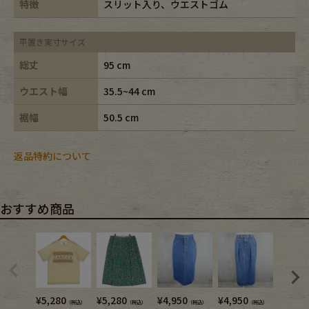
特徴
スリット入り、ウエストゴム
平置き実寸サイズ
総丈
95 cm
ウエスト幅
35.5~44 cm
裾幅
50.5 cm
返品特約について
おすすめ商品
¥
5,280
¥
5,280
¥
4,950
¥
4,950
¥
6,380
（税込）
（税込）
（税込）
（税込）