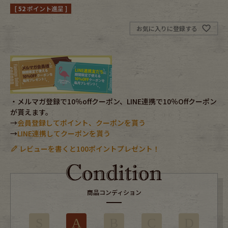
[
52
ポイント進呈 ]
Fafatt
Kidswear
お気に入りに登録する
小物・アクセサリーから探す
Eye Wear
Cap
・メルマガ登録で10％offクーポン、LINE連携で10％Offクーポン
が貰えます。
Bag
Stall・Scarf
→
会員登録してポイント、クーポンを貰う
→
LINE連携してクーポンを貰う
Accessory
Shoes
レビューを書くと100ポイントプレゼント！
Belt
antique goods
Keyring
vintage bicycle
商品コンディション
FAFATT
S
A
B
C
D