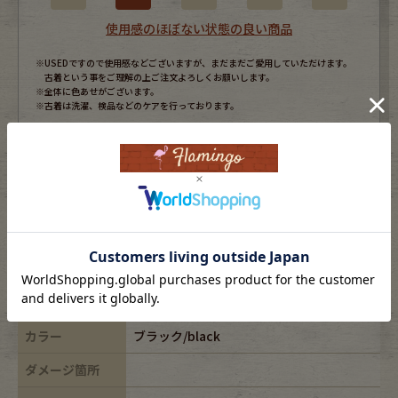
使用感のほぼない状態の良い商品
※USEDですので使用感などございますが、まだまだご愛用していただけます。
古着という事をご理解の上ご注文よろしくお願いします。
※全体に色あせがございます。
※古着は洗濯、検品などのケアを行っております。
表記サイズ
-
ブランド
M.P.
素材
-
年代
-
カラー
ブラック/black
ダメージ箇所