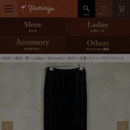
メニュー
500pt＆10％Offクーポンプレゼン
メンズ
レディース
ト
10％0ffクーポンプレゼント
アクセサリー
ファッション雑貨
HOME
商品一覧
Ladies
Bottoms
Skirt
古着 Iライン ベロアスカート
ログイン・会員登録
LINE ID連携
お気に入り
マイページ
ご利用ガイド
International Shipping
店舗紹介
特集一覧
s