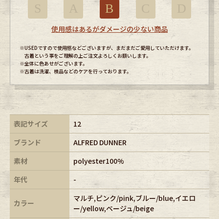
S
A
B
C
D
使用感はあるがダメージの少ない商品
※USEDですので使用感などございますが、まだまだご愛用していただけます。
古着という事をご理解の上ご注文よろしくお願いします。
※全体に色あせがございます。
※古着は洗濯、検品などのケアを行っております。
表記サイズ
12
ブランド
ALFRED DUNNER
素材
polyester100%
年代
-
マルチ,ピンク/pink,ブルー/blue,イエロ
カラー
ー/yellow,ベージュ/beige