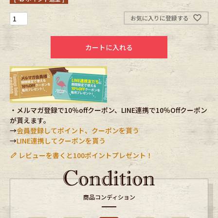
お気に入りに登録する
Fafatt
Kidswear
カートに入れる
小物・アクセサリーから探す
Eye Wear
Cap
Bag
Stall・Scarf
・メルマガ登録で10％offクーポン、LINE連携で10％Offクーポン
が貰えます。
→
会員登録してポイント、クーポンを貰う
Accessory
Shoes
→
LINE連携してクーポンを貰う
レビューを書くと100ポイントプレゼント！
Belt
antique goods
Keyring
vintage bicycle
商品コンディション
FAFATT