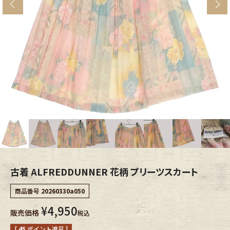
s
ブランドから探す
スタッフコーディネート
年代から探す
古着卸DOCK
メンズ商品カテゴリーから探す
Tops
Outer
Bottoms
Fafatt
レディース商品カテゴリーから探す
古着 ALFREDDUNNER 花柄 プリーツスカート
商品番号
20260330a050
Tops
Bottoms
¥
4,950
販売価格
税込
Outer
One Piece
[
45
ポイント進呈 ]