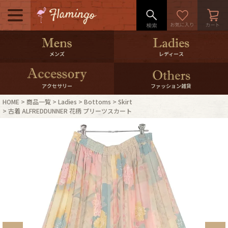
メニュー
500pt＆10％Offクーポンプレゼン
メンズ
レディース
ト
10％0ffクーポンプレゼント
アクセサリー
ファッション雑貨
HOME
商品一覧
Ladies
Bottoms
Skirt
ログイン・会員登録
LINE ID連携
古着 ALFREDDUNNER 花柄 プリーツスカート
お気に入り
マイページ
ご利用ガイド
International Shipping
店舗紹介
特集一覧