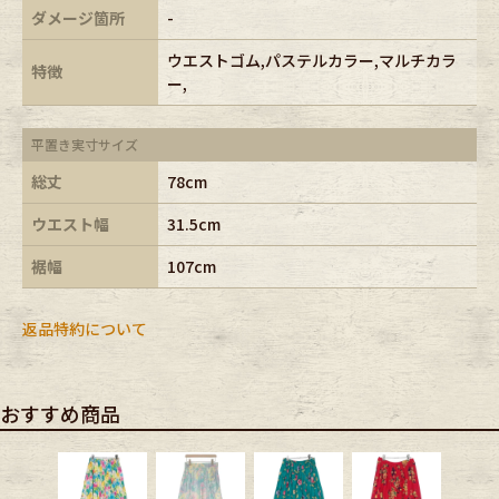
ダメージ箇所
-
ウエストゴム,パステルカラー,マルチカラ
特徴
ー,
平置き実寸サイズ
総丈
78cm
ウエスト幅
31.5cm
裾幅
107cm
返品特約について
おすすめ商品