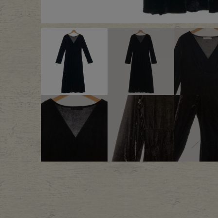
Outer
One Pi
Fafatt
Kidsw
小物・アクセサリーから探
Eye Wear
Cap
Bag
Stall・
Accessory
Shoes