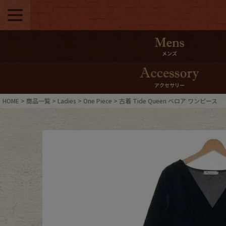
メニュー
500pt＆10％Offク
メンズ
10％0ffクーポンプ
アクセサリー
ログイン・会員登録
LINE ID
HOME
商品一覧
Ladies
One Piece
古着 Tide Queen ベロア ワンピース
お気に入り
マイペー
ご利用ガイド
Internati
店舗紹介
特集一覧
ブランドから探す
スタッフ