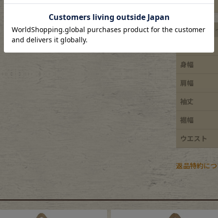
特徴
e goods
平置き実寸サ
着丈
e bicycle
身幅
肩幅
袖丈
裾幅
ウエスト
返品特約につ