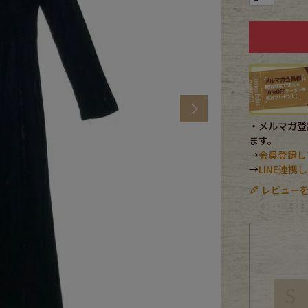
CK
す
Next
・メルマガ登録
ます。
→
会員登録し
→
LINE連
レビューを
探す
ms
S