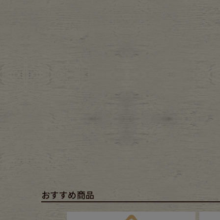
Belt
antiqu
Keyring
vintag
FAFATT
おすすめ商品