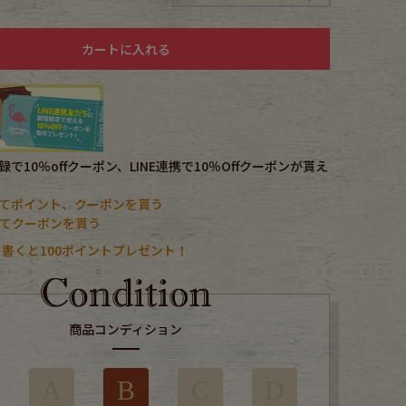
カートに入れる
で10％offクーポン、LINE連携で10％Offクーポンが貰え
てポイント、クーポンを貰う
携してクーポンを貰う
書くと100ポイントプレゼント！
商品コンディション
A
B
C
D