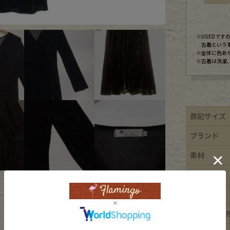
ece
※USEDで
古着という
※全体に色あ
ear
※古着は洗濯
す
表記サイズ
ブランド
素材
Scarf
年代
カラー
ダメージ箇