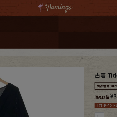
ーポンプレゼント
レゼント
連携
ジ
古着 Ti
onal Shipping
商品番号
202
¥
8
販売価格
[
78
ポイント進
コーディネート