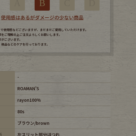
A
B
C
D
使用感はあるがダメージの少ない商品
すので使用感などございますが、まだまだご愛用していただけます。
事をご理解の上ご注文よろしくお願いします。
せがございます。
、検品などのケアを行っております。
-
ROAMAN'S
rayon100%
80s
ブラウン/brown
所
左スリット部分ほつれ