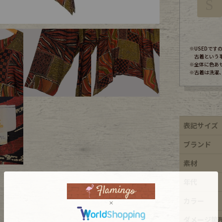
S
ece
※USEDで
ear
古着という
※全体に色あ
※古着は洗濯
す
表記サイズ
ブランド
素材
Scarf
年代
カラー
ダメージ箇