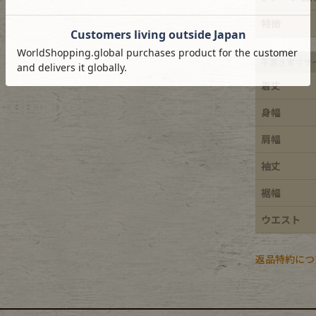
e goods
特徴
平置き実寸サ
e bicycle
着丈
身幅
肩幅
袖丈
裾幅
ウエスト
返品特約につ