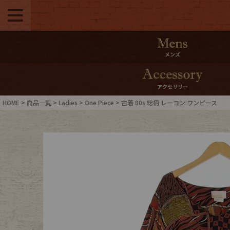
メニュー
500pt＆10％Offク
メンズ
10％0ffクーポンプ
アクセサリー
ログイン・会員登録
LINE ID
HOME
商品一覧
Ladies
One Piece
古着 80s 総柄 レーヨン ワンピース
お気に入り
マイペー
ご利用ガイド
Internati
店舗紹介
特集一覧
ブランドから探す
スタッフ