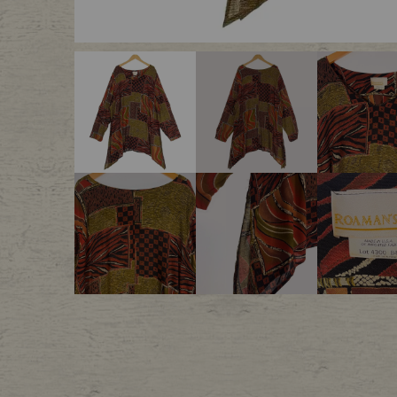
Outer
One Pi
Fafatt
Kidsw
小物・アクセサリーから探
Eye Wear
Cap
Bag
Stall・
Accessory
Shoes