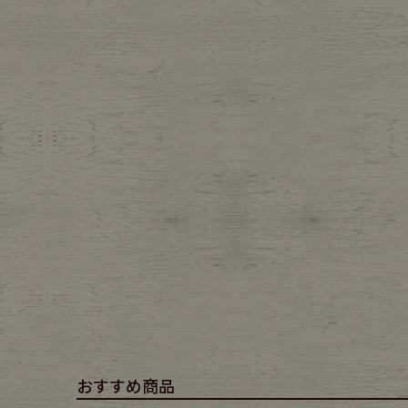
Belt
antiqu
Keyring
vintag
FAFATT
おすすめ商品