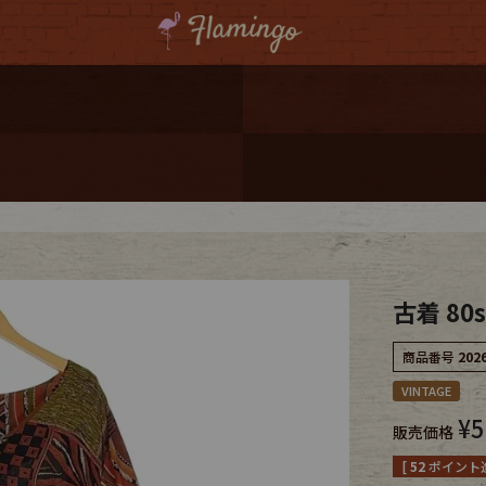
ーポンプレゼント
レゼント
連携
ジ
古着 80
onal Shipping
商品番号
202
VINTAGE
¥
5
販売価格
コーディネート
[
52
ポイント進