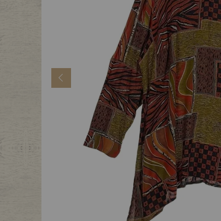
年代から探す
古着卸DO
メンズ商品カテゴリーから探
Previous
Tops
Outer
Bottoms
Fafatt
レディース商品カテゴリーから
Tops
Botto