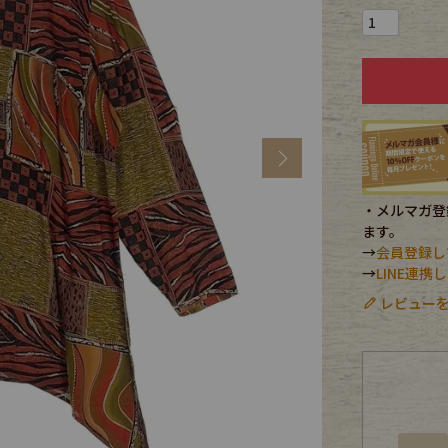
CK
す
Next
・メルマガ登録
ます。
→
会員登録し
→
LINE連
レビューを
探す
ms