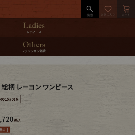
レディース
ファッション雑貨
s 総柄 レーヨン ワンピース
60515a016
,720
税込
呈 ]