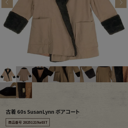
s
ブランドから探す
スタッフコーディネート
年代から探す
古着卸DOCK
メンズ商品カテゴリーから探す
Tops
Outer
Bottoms
Fafatt
レディース商品カテゴリーから探す
古着 60s SusanLynn ボアコート
Tops
Bottoms
商品番号
20251219a037
Outer
One Piece