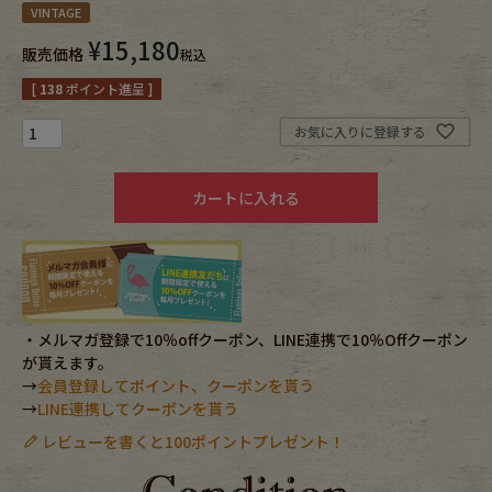
VINTAGE
¥
15,180
Fafatt
Kidswear
販売価格
税込
[
138
ポイント進呈 ]
小物・アクセサリーから探す
お気に入りに登録する
Eye Wear
Cap
カートに入れる
Bag
Stall・Scarf
Accessory
Shoes
・メルマガ登録で10％offクーポン、LINE連携で10％Offクーポン
Belt
antique goods
が貰えます。
→
会員登録してポイント、クーポンを貰う
→
LINE連携してクーポンを貰う
Keyring
vintage bicycle
レビューを書くと100ポイントプレゼント！
FAFATT