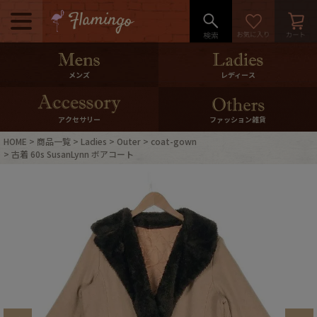
メニュー
500pt＆10％Offクーポンプレゼン
メンズ
レディース
ト
10％0ffクーポンプレゼント
アクセサリー
ファッション雑貨
HOME
商品一覧
Ladies
Outer
coat-gown
ログイン・会員登録
LINE ID連携
古着 60s SusanLynn ボアコート
お気に入り
マイページ
ご利用ガイド
International Shipping
店舗紹介
特集一覧