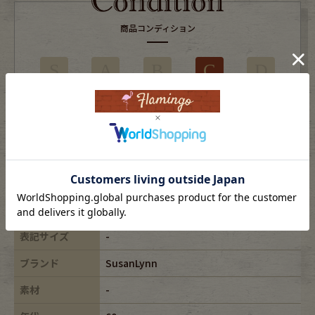
商品コンディション
S
A
B
C
D
部分的に目立つ使用感やダメージがある商品
※USEDですので使用感などございますが、まだまだご愛用していただけます。
古着という事をご理解の上ご注文よろしくお願いします。
※全体に色あせがございます。
※古着は洗濯、検品などのケアを行っております。
表記サイズ
-
ブランド
SusanLynn
素材
-