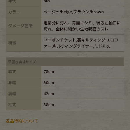
年代
60s
カラー
ベージュ/beige,ブラウン/brown
毛部分に汚れ、背面にシミ、後ろ左袖口に
ダメージ箇所
汚れ、全体に細かい生地表面のスレ
ユニオンチケット,裏キルティング,エコフ
特徴
ァー,キルティングライナー,ミドル丈
平置き実寸サイズ
着丈
78cm
身幅
50cm
肩幅
42cm
袖丈
58cm
返品特約について