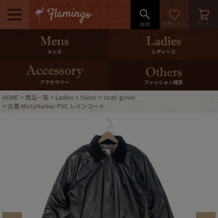
メニュー
500pt＆10％Offクーポンプレゼン
メンズ
レディース
ト
10％0ffクーポンプレゼント
アクセサリー
ファッション雑貨
HOME
商品一覧
Ladies
Outer
coat-gown
ログイン・会員登録
LINE ID連携
古着 MistyHarbor PVC レインコート
お気に入り
マイページ
ご利用ガイド
International Shipping
店舗紹介
特集一覧