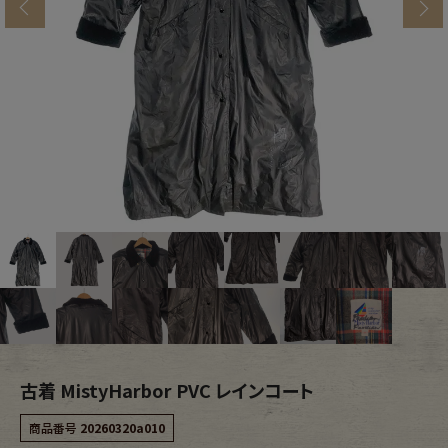
s
ブランドから探す
スタッフコーディネート
年代から探す
古着卸DOCK
メンズ商品カテゴリーから探す
Tops
Outer
Bottoms
Fafatt
レディース商品カテゴリーから探す
古着 MistyHarbor PVC レインコート
Tops
Bottoms
商品番号
20260320a010
Outer
One Piece