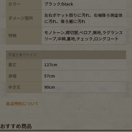
カラー
ブラック/black
左右ポケット周りに汚れ、右袖後ろ側全体
ダメージ箇所
に汚れ、後ろ裾に汚れ
モノトーン,襟切替,ベロア,無地,ラグランス
特徴
リーブ,中綿,裏地,チェック,ロングコート
平置き実寸サイズ
着丈
127cm
身幅
57cm
ゆき丈
90cm
返品特約について
おすすめ商品