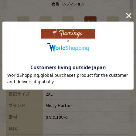
商品コンディション
S
A
B
C
D
部分的に目立つ使用感やダメージがある商品
※USEDですので使用感などございますが、まだまだご愛用していただけます。
古着という事をご理解の上ご注文よろしくお願いします。
※全体に色あせがございます。
※古着は洗濯、検品などのケアを行っております。
表記サイズ
2XL
ブランド
Misty Harbor
素材
p.v.c.100%
年代
-