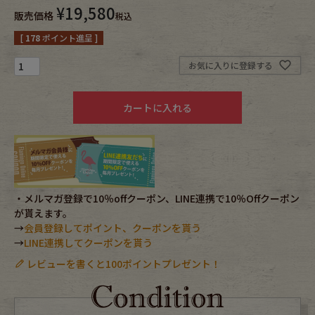
¥
19,580
販売価格
税込
Fafatt
Kidswear
[
178
ポイント進呈 ]
お気に入りに登録する
小物・アクセサリーから探す
カートに入れる
Eye Wear
Cap
Bag
Stall・Scarf
Accessory
Shoes
・メルマガ登録で10％offクーポン、LINE連携で10％Offクーポン
が貰えます。
Belt
antique goods
→
会員登録してポイント、クーポンを貰う
→
LINE連携してクーポンを貰う
Keyring
vintage bicycle
レビューを書くと100ポイントプレゼント！
FAFATT