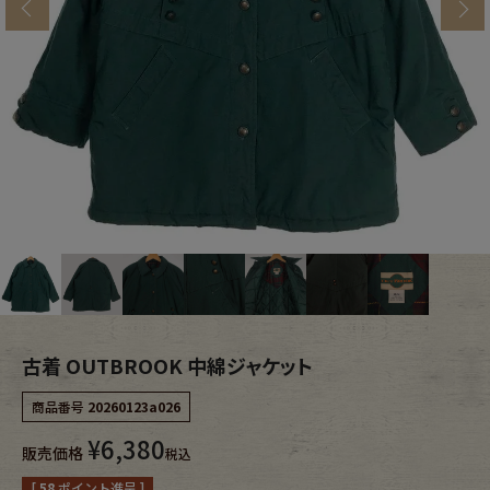
s
ブランドから探す
スタッフコーディネート
年代から探す
古着卸DOCK
メンズ商品カテゴリーから探す
Tops
Outer
Bottoms
Fafatt
レディース商品カテゴリーから探す
古着 OUTBROOK 中綿ジャケット
商品番号
20260123a026
Tops
Bottoms
¥
6,380
販売価格
税込
Outer
One Piece
[
58
ポイント進呈 ]