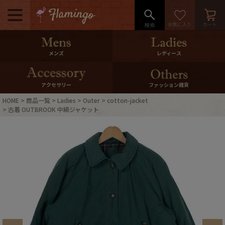
メニュー
500pt＆10％Offクーポンプレゼン
メンズ
レディース
ト
10％0ffクーポンプレゼント
アクセサリー
ファッション雑貨
HOME
商品一覧
Ladies
Outer
cotton-jacket
ログイン・会員登録
LINE ID連携
古着 OUTBROOK 中綿ジャケット
お気に入り
マイページ
ご利用ガイド
International Shipping
店舗紹介
特集一覧