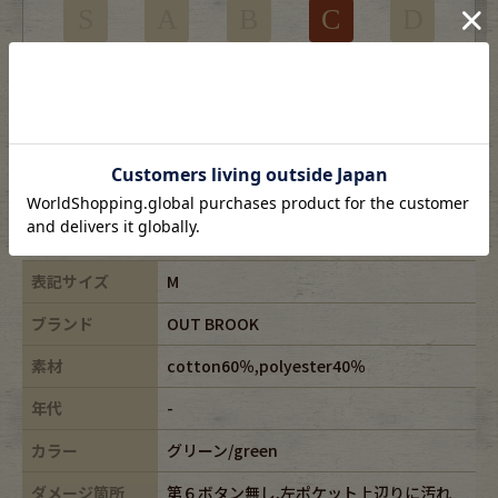
S
A
B
C
D
部分的に目立つ使用感やダメージがある商品
※USEDですので使用感などございますが、まだまだご愛用していただけます。
古着という事をご理解の上ご注文よろしくお願いします。
※全体に色あせがございます。
※古着は洗濯、検品などのケアを行っております。
表記サイズ
M
ブランド
OUT BROOK
素材
cotton60％,polyester40％
年代
-
カラー
グリーン/green
ダメージ箇所
第６ボタン無し,左ポケット上辺りに汚れ