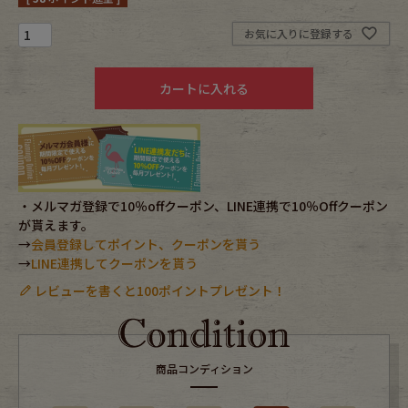
お気に入りに登録する
Fafatt
Kidswear
カートに入れる
小物・アクセサリーから探す
Eye Wear
Cap
Bag
Stall・Scarf
・メルマガ登録で10％offクーポン、LINE連携で10％Offクーポン
が貰えます。
→
会員登録してポイント、クーポンを貰う
Accessory
Shoes
→
LINE連携してクーポンを貰う
レビューを書くと100ポイントプレゼント！
Belt
antique goods
Keyring
vintage bicycle
商品コンディション
FAFATT