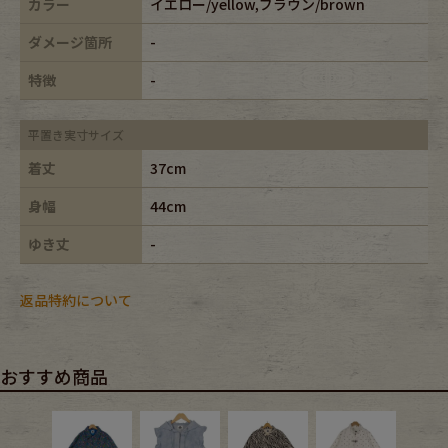
カラー
イエロー/yellow,ブラウン/brown
ダメージ箇所
-
特徴
-
平置き実寸サイズ
着丈
37cm
身幅
44cm
ゆき丈
-
返品特約について
おすすめ商品