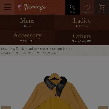
メニュー
500pt＆10％Offクーポンプレゼン
メンズ
レディース
ト
10％0ffクーポンプレゼント
アクセサリー
ファッション雑貨
HOME
商品一覧
Ladies
Outer
cotton-jacket
ログイン・会員登録
LINE ID連携
FAFATT コットン ウェルダージャケット
お気に入り
マイページ
ご利用ガイド
International Shipping
店舗紹介
特集一覧