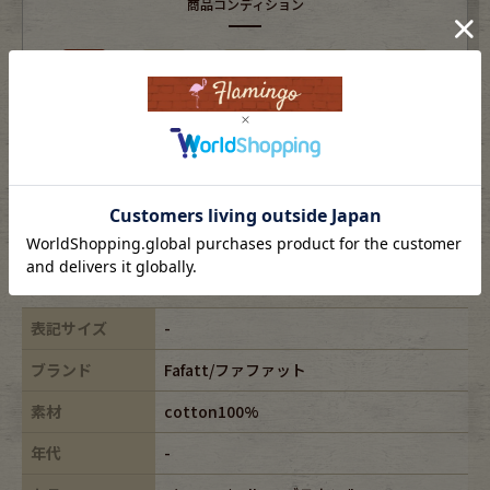
商品コンディション
S
A
B
C
D
未使用品または新品
※USEDですので使用感などございますが、まだまだご愛用していただけます。
古着という事をご理解の上ご注文よろしくお願いします。
※全体に色あせがございます。
※古着は洗濯、検品などのケアを行っております。
表記サイズ
-
ブランド
Fafatt/ファファット
素材
cotton100%
年代
-