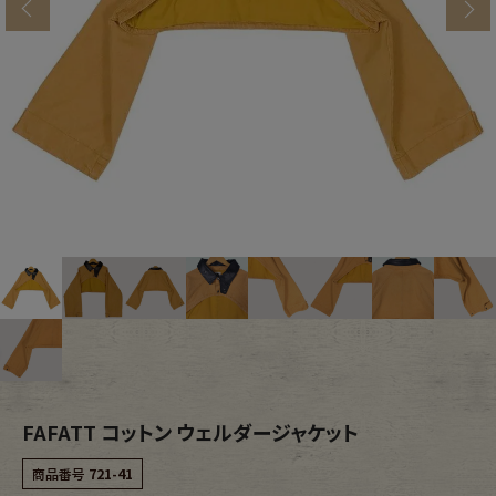
s
ブランドから探す
スタッフコーディネート
年代から探す
古着卸DOCK
メンズ商品カテゴリーから探す
Tops
Outer
Bottoms
Fafatt
レディース商品カテゴリーから探す
FAFATT コットン ウェルダージャケット
Tops
Bottoms
商品番号
721-41
Outer
One Piece