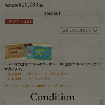
¥
10,780
販売価格
税込
Fafatt
Kidswear
SOLD OUT
[
98
ポイント進呈 ]
小物・アクセサリーから探す
お気に入りに登録する
Eye Wear
Cap
Bag
Stall・Scarf
Accessory
Shoes
・メルマガ登録で10％offクーポン、LINE連携で10％Offクーポン
が貰えます。
→
会員登録してポイント、クーポンを貰う
Belt
antique goods
→
LINE連携してクーポンを貰う
レビューを書くと100ポイントプレゼント！
Keyring
vintage bicycle
FAFATT