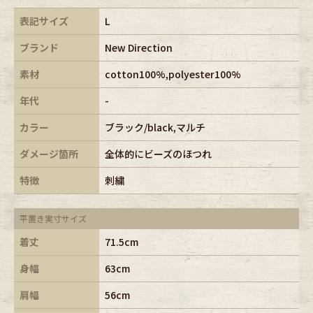
表記サイズ
L
ブランド
New Direction
素材
cotton100%,polyester100%
年代
-
カラー
ブラック/black,マルチ
ダメージ箇所
全体的にビーズのほつれ
特徴
刺繍
平置き実寸サイズ
着丈
71.5cm
身幅
63cm
肩幅
56cm