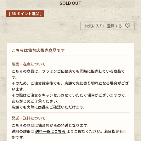
SOLD OUT
[
68
ポイント進呈 ]
Fafatt
Kidswear
お気に入りに登録する
小物・アクセサリーから探す
こちらは仙台店販売商品です
Eye Wear
Cap
販売・在庫について
Bag
Stall・Scarf
こちらの商品は、フラミンゴ仙台店でも
同時に販売している商品
で
す。
そのため、ご注文確定後でも、
店頭で先に売り切れとなる場合がござ
Accessory
Shoes
います。
その際はご注文をキャンセルさせていただく場合がございますので、
あらかじめご了承ください。
Belt
antique goods
店頭でも実際に商品をご確認いただけます。
Keyring
vintage bicycle
発送・送料について
こちらの商品は
仙台店からの発送
となります。
送料の詳細は
送料一覧はこちら
よりご確認ください。着日指定も可
FAFATT
能です。