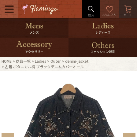
メニュー
500pt＆10％Offクーポンプレゼン
メンズ
レディース
ト
10％0ffクーポンプレゼント
アクセサリー
ファッション雑貨
HOME
商品一覧
Ladies
Outer
denim-jacket
ログイン・会員登録
LINE ID連携
古着 ボタニカル柄 ブラックデニムカバーオール
お気に入り
マイページ
ご利用ガイド
International Shipping
店舗紹介
特集一覧