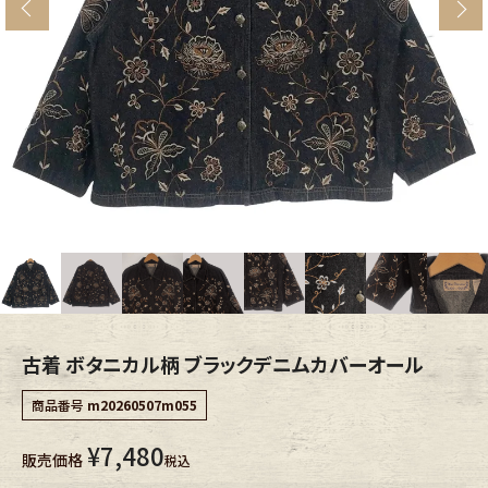
s
ブランドから探す
スタッフコーディネート
年代から探す
古着卸DOCK
メンズ商品カテゴリーから探す
Tops
Outer
Bottoms
Fafatt
レディース商品カテゴリーから探す
古着 ボタニカル柄 ブラックデニムカバーオール
商品番号
m20260507m055
Tops
Bottoms
¥
7,480
販売価格
税込
Outer
One Piece