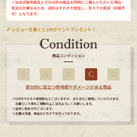
※仙台店販売商品とそれ以外の商品を同時にご購入いただいた場合、
発送元が異なるため、送料はそれぞれ発生し、別々での発送（同梱不
可）となります。
レビューを書くと100ポイントプレゼント！
商品コンディション
S
A
B
C
D
部分的に目立つ使用感やダメージがある商品
※USEDですので使用感などございますが、まだまだご愛用していただけます。
古着という事をご理解の上ご注文よろしくお願いします。
※全体に色あせがございます。
※古着は洗濯、検品などのケアを行っております。