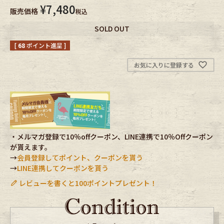
¥
7,480
販売価格
税込
Fafatt
Kidswear
SOLD OUT
[
68
ポイント進呈 ]
小物・アクセサリーから探す
お気に入りに登録する
Eye Wear
Cap
Bag
Stall・Scarf
Accessory
Shoes
・メルマガ登録で10％offクーポン、LINE連携で10％Offクーポン
が貰えます。
→
会員登録してポイント、クーポンを貰う
Belt
antique goods
→
LINE連携してクーポンを貰う
レビューを書くと100ポイントプレゼント！
Keyring
vintage bicycle
FAFATT