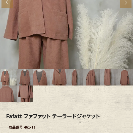
s
ブランドから探す
スタッフコーディネート
年代から探す
古着卸DOCK
メンズ商品カテゴリーから探す
Tops
Outer
Bottoms
Fafatt
レディース商品カテゴリーから探す
Fafatt ファファット テーラードジャケット
Tops
Bottoms
商品番号
461-11
Outer
One Piece