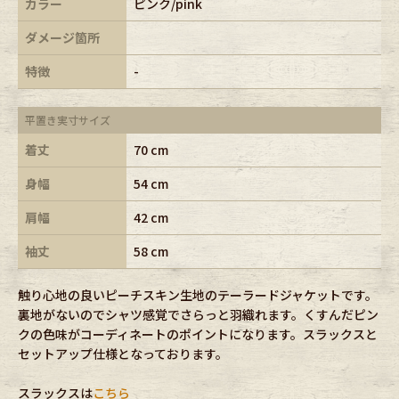
カラー
ピンク/pink
ダメージ箇所
特徴
-
平置き実寸サイズ
着丈
70 cm
身幅
54 cm
肩幅
42 cm
袖丈
58 cm
触り心地の良いピーチスキン生地のテーラードジャケットです。
裏地がないのでシャツ感覚でさらっと羽織れます。くすんだピン
クの色味がコーディネートのポイントになります。スラックスと
セットアップ仕様となっております。
スラックスは
こちら