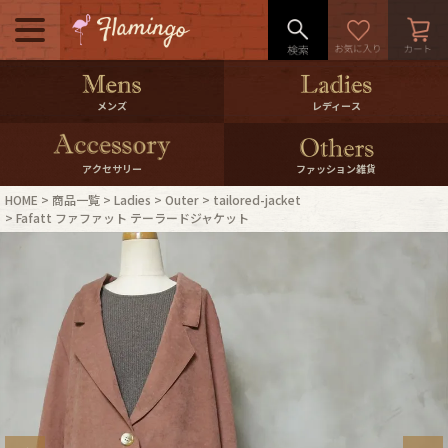
メニュー
500pt＆10％Offクーポンプレゼン
メンズ
レディース
ト
10％0ffクーポンプレゼント
アクセサリー
ファッション雑貨
HOME
商品一覧
Ladies
Outer
tailored-jacket
ログイン・会員登録
LINE ID連携
Fafatt ファファット テーラードジャケット
お気に入り
マイページ
ご利用ガイド
International Shipping
店舗紹介
特集一覧