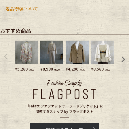
返品特約について
おすすめ商品
¥
5,280
¥
8,580
¥
4,290
¥
8,580
¥
9,680
（税込）
（税込）
（税込）
（税込）
「Fafatt ファファット テーラードジャケット」に
関連するスナップ by フラッグポスト