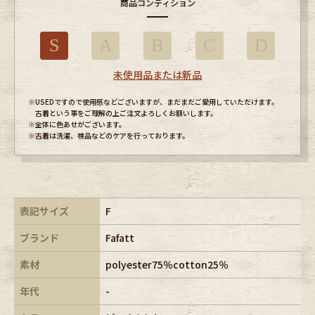
商品コンディション
S
A
B
C
D
未使用品または新品
※USEDですので使用感などございますが、まだまだご愛用していただけます。
古着という事をご理解の上ご注文よろしくお願いします。
※全体に色あせがございます。
※古着は洗濯、検品などのケアを行っております。
表記サイズ
F
ブランド
Fafatt
素材
polyester75％cotton25％
年代
-