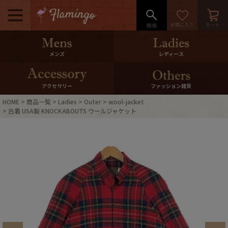
メニュー
500pt＆10％Offクーポンプレゼン
メンズ
レディース
ト
10％0ffクーポンプレゼント
アクセサリー
ファッション雑貨
HOME
商品一覧
Ladies
Outer
wool-jacket
ログイン・会員登録
LINE ID連携
古着 USA製 KNOCKABOUTS ウールジャケット
お気に入り
マイページ
ご利用ガイド
International Shipping
店舗紹介
特集一覧