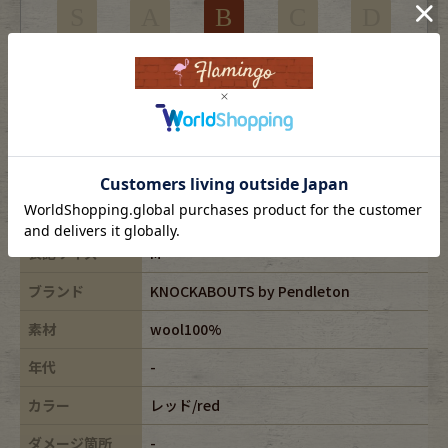
S
A
B
C
D
使用感はあるがダメージの少ない商品
※USEDですので使用感などございますが、まだまだご愛用していただけます。
古着という事をご理解の上ご注文よろしくお願いします。
※全体に色あせがございます。
※古着は洗濯、検品などのケアを行っております。
表記サイズ
M
ブランド
KNOCKABOUTS by Pendleton
素材
wool100%
年代
-
カラー
レッド/red
ダメージ箇所
-