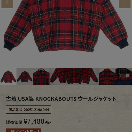
s
ブランドから探す
スタッフコーディネート
年代から探す
古着卸DOCK
メンズ商品カテゴリーから探す
Tops
Outer
Bottoms
Fafatt
レディース商品カテゴリーから探す
古着 USA製 KNOCKABOUTS ウールジャケット
商品番号
20251219a044
Tops
Bottoms
¥
7,480
販売価格
税込
Outer
One Piece
[
68
ポイント進呈 ]