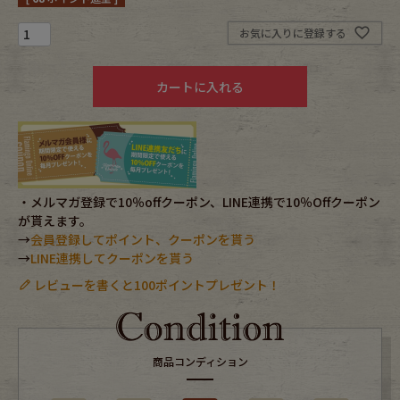
お気に入りに登録する
Fafatt
Kidswear
カートに入れる
小物・アクセサリーから探す
Eye Wear
Cap
Bag
Stall・Scarf
・メルマガ登録で10％offクーポン、LINE連携で10％Offクーポン
が貰えます。
→
会員登録してポイント、クーポンを貰う
Accessory
Shoes
→
LINE連携してクーポンを貰う
レビューを書くと100ポイントプレゼント！
Belt
antique goods
Keyring
vintage bicycle
商品コンディション
FAFATT