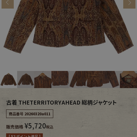
s
ブランドから探す
スタッフコーディネート
年代から探す
古着卸DOCK
メンズ商品カテゴリーから探す
Tops
Outer
Bottoms
Fafatt
レディース商品カテゴリーから探す
古着 THETERRITORYAHEAD 総柄ジャケット
商品番号
20260320a011
Tops
Bottoms
¥
5,720
販売価格
税込
Outer
One Piece
[
52
ポイント進呈 ]