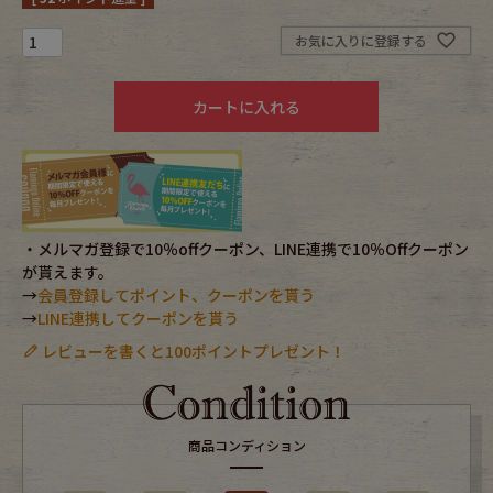
お気に入りに登録する
Fafatt
Kidswear
カートに入れる
小物・アクセサリーから探す
Eye Wear
Cap
Bag
Stall・Scarf
・メルマガ登録で10％offクーポン、LINE連携で10％Offクーポン
が貰えます。
→
会員登録してポイント、クーポンを貰う
Accessory
Shoes
→
LINE連携してクーポンを貰う
レビューを書くと100ポイントプレゼント！
Belt
antique goods
Keyring
vintage bicycle
商品コンディション
FAFATT