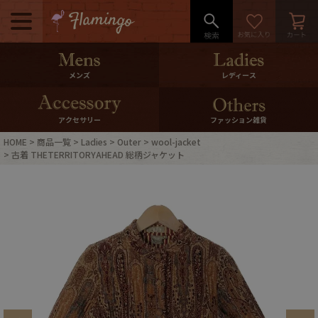
メニュー
500pt＆10％Offクーポンプレゼン
メンズ
レディース
ト
10％0ffクーポンプレゼント
アクセサリー
ファッション雑貨
HOME
商品一覧
Ladies
Outer
wool-jacket
ログイン・会員登録
LINE ID連携
古着 THETERRITORYAHEAD 総柄ジャケット
お気に入り
マイページ
ご利用ガイド
International Shipping
店舗紹介
特集一覧