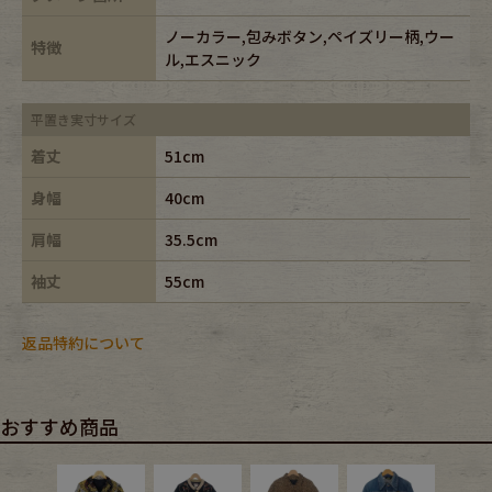
ノーカラー,包みボタン,ペイズリー柄,ウー
特徴
ル,エスニック
平置き実寸サイズ
着丈
51cm
身幅
40cm
肩幅
35.5cm
袖丈
55cm
返品特約について
おすすめ商品