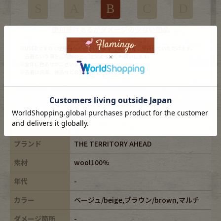
S
A
B
C
D
使用感はあるがダメージの少ない商品
※USEDですので使用感などございますが、まだまだご愛用していただけます。
古着という事をご理解の上ご注文よろしくお願いします。
※全体に色あせがございます。
※古着は洗濯、検品などのケアを行っております。
表記サイズ
P
ブランド
THE TERRITORY AHEAD
素材
wool100%
年代
-
カラー
ベージュ/beige,ブラウン/brown,マルチ
ダメージ箇所
-