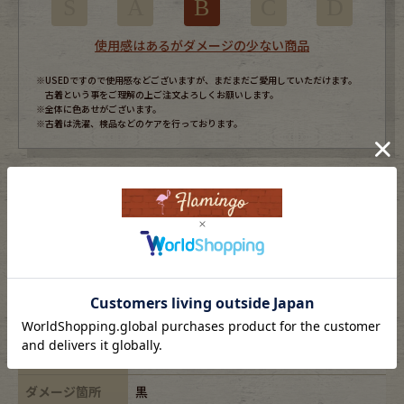
S
A
B
C
D
使用感はあるがダメージの少ない商品
※USEDですので使用感などございますが、まだまだご愛用していただけます。
古着という事をご理解の上ご注文よろしくお願いします。
※全体に色あせがございます。
※古着は洗濯、検品などのケアを行っております。
表記サイズ
-
ブランド
-
素材
-
年代
-
カラー
ブラック/black
ダメージ箇所
黒