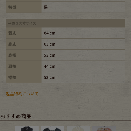
特徴
黒
平置き実寸サイズ
着丈
64 cm
身丈
63 cm
身幅
53 cm
肩幅
44 cm
裾幅
53 cm
返品特約について
おすすめ商品