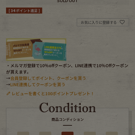
SOLD OUT
[
34
ポイント進呈 ]
Fafatt
Kidswear
お気に入りに登録する
小物・アクセサリーから探す
Eye Wear
Cap
・メルマガ登録で10％offクーポン、LINE連携で10％Offクーポン
Bag
Stall・Scarf
が貰えます。
→
会員登録してポイント、クーポンを貰う
Accessory
Shoes
→
LINE連携してクーポンを貰う
レビューを書くと100ポイントプレゼント！
Belt
antique goods
Keyring
vintage bicycle
商品コンディション
FAFATT