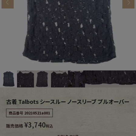
s
ブランドから探す
スタッフコーディネート
年代から探す
古着卸DOCK
メンズ商品カテゴリーから探す
Tops
Outer
Bottoms
Fafatt
レディース商品カテゴリーから探す
古着 Talbots シースルー ノースリーブ プルオーバー
商品番号
20210521a001
Tops
Bottoms
¥
3,740
販売価格
税込
Outer
One Piece