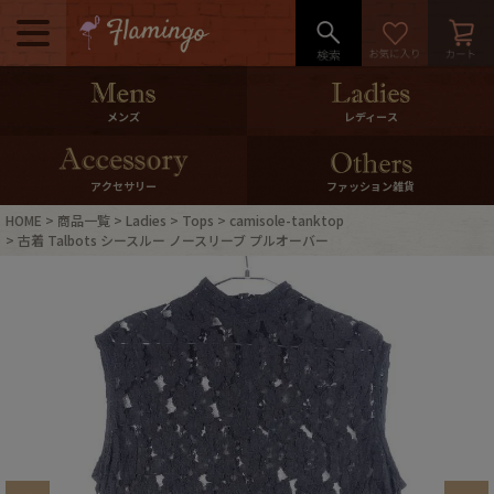
メニュー
500pt＆10％Offクーポンプレゼン
メンズ
レディース
ト
10％0ffクーポンプレゼント
アクセサリー
ファッション雑貨
HOME
商品一覧
Ladies
Tops
camisole-tanktop
ログイン・会員登録
LINE ID連携
古着 Talbots シースルー ノースリーブ プルオーバー
お気に入り
マイページ
ご利用ガイド
International Shipping
店舗紹介
特集一覧