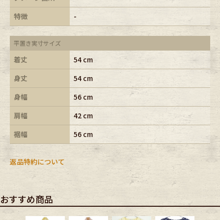
特徴
-
平置き実寸サイズ
着丈
54 cm
身丈
54 cm
身幅
56 cm
肩幅
42 cm
裾幅
56 cm
返品特約について
おすすめ商品