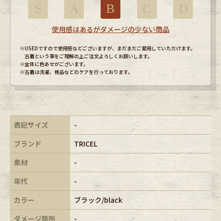
S
A
B
C
D
使用感はあるがダメージの少ない商品
※USEDですので使用感などございますが、まだまだご愛用していただけます。
古着という事をご理解の上ご注文よろしくお願いします。
※全体に色あせがございます。
※古着は洗濯、検品などのケアを行っております。
表記サイズ
-
ブランド
TRICEL
素材
-
年代
-
カラー
ブラック/black
ダメージ箇所
-