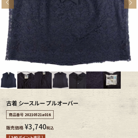
s
ブランドから探す
スタッフコーディネート
年代から探す
古着卸DOCK
メンズ商品カテゴリーから探す
Tops
Outer
Bottoms
Fafatt
レディース商品カテゴリーから探す
古着 シースルー プルオーバー
商品番号
20210521a016
Tops
Bottoms
¥
3,740
販売価格
税込
Outer
One Piece
[
340
ポイント進呈 ]