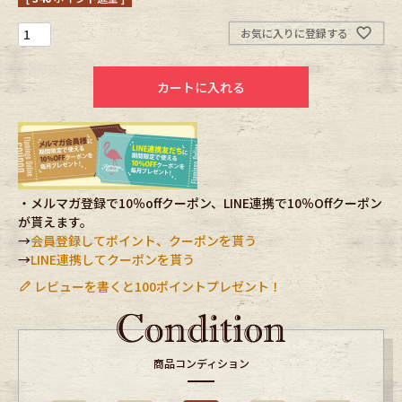
お気に入りに登録する
Fafatt
Kidswear
カートに入れる
小物・アクセサリーから探す
Eye Wear
Cap
Bag
Stall・Scarf
・メルマガ登録で10％offクーポン、LINE連携で10％Offクーポン
が貰えます。
→
会員登録してポイント、クーポンを貰う
Accessory
Shoes
→
LINE連携してクーポンを貰う
レビューを書くと100ポイントプレゼント！
Belt
antique goods
Keyring
vintage bicycle
商品コンディション
FAFATT