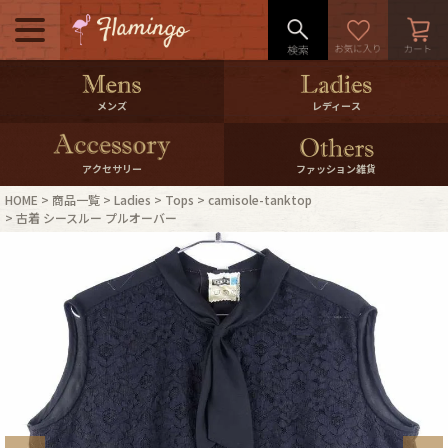
メニュー
500pt＆10％Offクーポンプレゼン
メンズ
レディース
ト
10％0ffクーポンプレゼント
アクセサリー
ファッション雑貨
HOME
商品一覧
Ladies
Tops
camisole-tanktop
ログイン・会員登録
LINE ID連携
古着 シースルー プルオーバー
お気に入り
マイページ
ご利用ガイド
International Shipping
店舗紹介
特集一覧