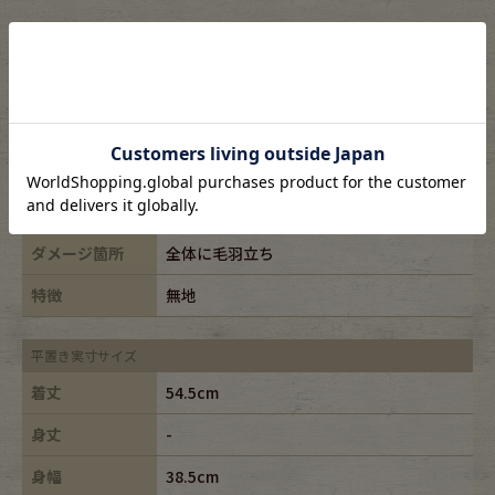
表記サイズ
-
ブランド
CATO
素材
-
年代
-
カラー
グリーン/green
ダメージ箇所
全体に毛羽立ち
特徴
無地
平置き実寸サイズ
着丈
54.5cm
身丈
-
身幅
38.5cm