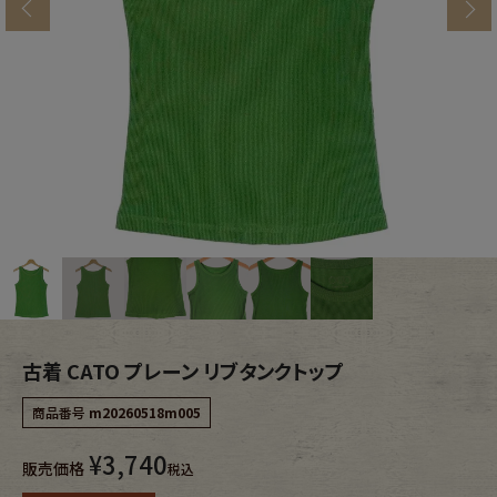
s
ブランドから探す
スタッフコーディネート
年代から探す
古着卸DOCK
メンズ商品カテゴリーから探す
Tops
Outer
Bottoms
Fafatt
レディース商品カテゴリーから探す
古着 CATO プレーン リブタンクトップ
商品番号
m20260518m005
Tops
Bottoms
¥
3,740
販売価格
税込
Outer
One Piece