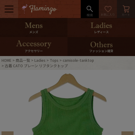
メニュー
500pt＆10％Offクーポンプレゼン
メンズ
レディース
ト
10％0ffクーポンプレゼント
アクセサリー
ファッション雑貨
HOME
商品一覧
Ladies
Tops
camisole-tanktop
ログイン・会員登録
LINE ID連携
古着 CATO プレーン リブタンクトップ
お気に入り
マイページ
ご利用ガイド
International Shipping
店舗紹介
特集一覧