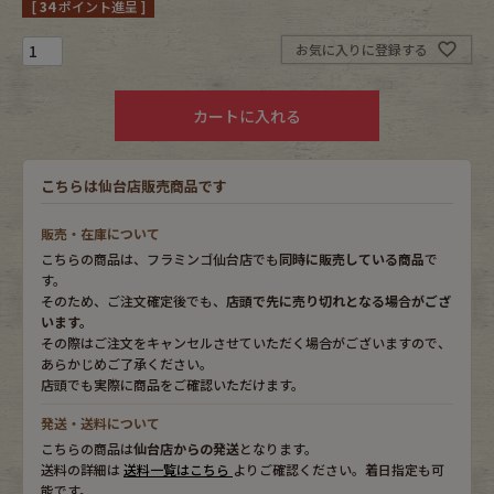
[
34
ポイント進呈 ]
Fafatt
Kidswear
お気に入りに登録する
カートに入れる
小物・アクセサリーから探す
こちらは仙台店販売商品です
Eye Wear
Cap
販売・在庫について
Bag
Stall・Scarf
こちらの商品は、フラミンゴ仙台店でも
同時に販売している商品
で
す。
Accessory
Shoes
そのため、ご注文確定後でも、
店頭で先に売り切れとなる場合がござ
います。
その際はご注文をキャンセルさせていただく場合がございますので、
Belt
antique goods
あらかじめご了承ください。
店頭でも実際に商品をご確認いただけます。
Keyring
vintage bicycle
発送・送料について
こちらの商品は
仙台店からの発送
となります。
FAFATT
送料の詳細は
送料一覧はこちら
よりご確認ください。着日指定も可
能です。