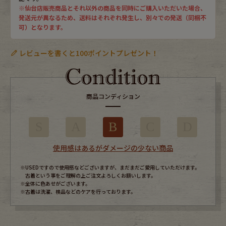
※仙台店販売商品とそれ以外の商品を同時にご購入いただいた場合、
発送元が異なるため、送料はそれぞれ発生し、別々での発送（同梱不
可）となります。
レビューを書くと100ポイントプレゼント！
商品コンディション
S
A
B
C
D
使用感はあるがダメージの少ない商品
※USEDですので使用感などございますが、まだまだご愛用していただけます。
古着という事をご理解の上ご注文よろしくお願いします。
※全体に色あせがございます。
※古着は洗濯、検品などのケアを行っております。