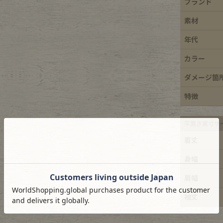
ブランド
e goods
素材
年代
e bicycle
カラー
ダメージ箇
特徴
平置き実寸サ
着丈
身幅
肩幅
袖丈