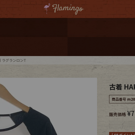
ーポンプレゼント
レゼント
連携
 ロゴ ラグランロンT
ジ
古着 HA
onal Shipping
商品番号
m20
¥
7
販売価格
コーディネート
[
68
ポイント進