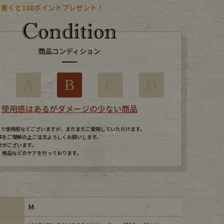
書くと100ポイントプレゼント！
商品コンディション
A
B
C
D
使用感はあるがダメージの少ない商品
すので使用感などございますが、まだまだご愛用していただけます。
事をご理解の上ご注文よろしくお願いします。
せがございます。
、検品などのケアを行っております。
M