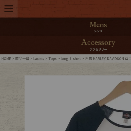
メニュー
500pt＆10％Offク
メンズ
10％0ffクーポンプ
アクセサリー
ログイン・会員登録
LINE ID
HOME
商品一覧
Ladies
Tops
long-t-shirt
古着 HARLEY-DAVIDSON
お気に入り
マイペー
ご利用ガイド
Internati
店舗紹介
特集一覧
ブランドから探す
スタッフ