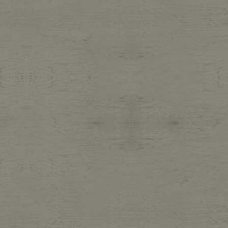
Belt
antiqu
Keyring
vintag
FAFATT