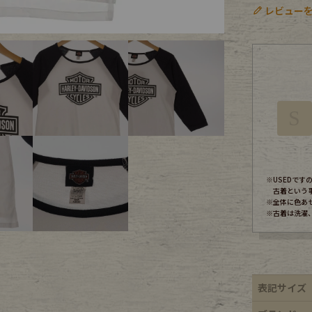
レビューを
ece
ear
S
す
※USEDで
古着という
※全体に色あ
※古着は洗濯
Scarf
表記サイズ