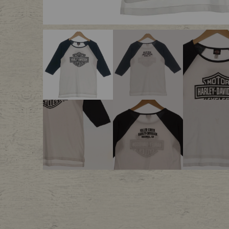
Outer
One Pi
Fafatt
Kidsw
小物・アクセサリーから探
Eye Wear
Cap
Bag
Stall・
Accessory
Shoes