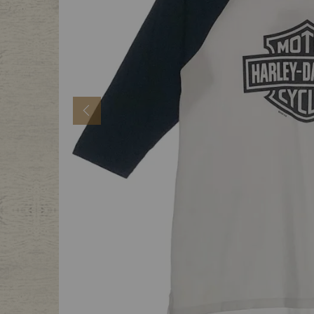
年代から探す
古着卸DO
メンズ商品カテゴリーから探
Previous
Tops
Outer
Bottoms
Fafatt
レディース商品カテゴリーから
Tops
Botto