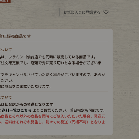
お気に入りに登録する
台店販売商品です
について
品は、フラミンゴ仙台店でも
同時に販売している商品
です。
ご注文確定後でも、
店頭で先に売り切れとなる場合がございま
注文をキャンセルさせていただく場合がございますので、あらか
ください。
際に商品をご確認いただけます。
について
品は
仙台店からの発送
となります。
は
送料一覧はこちら
よりご確認ください。着日指定も可能です。
売商品とそれ以外の商品を同時にご購入いただいた場合、発送元
め、送料はそれぞれ発生し、別々での発送（同梱不可）となりま