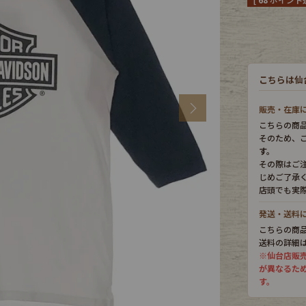
CK
こちらは仙
す
Next
販売・在庫
こちらの商
そのため、
す。
その際はご
じめご了承
店頭でも実
発送・送料
こちらの商
探す
送料の詳細
※仙台店販
が異なるた
す。
ms