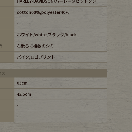
HARLEY-DAVIDSON/ハーレーダビッドソン
cotton60%,polyester40%
-
ホワイト/white,ブラック/black
所
右後ろに複数のシミ
バイク,ロゴプリント
イズ
63cm
42.5cm
-
-