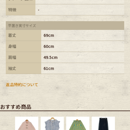
特徴
-
平置き実寸サイズ
着丈
69cm
身幅
60cm
肩幅
49.5cm
袖丈
61cm
返品特約について
おすすめ商品