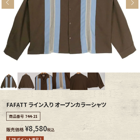
s
ブランドから探す
スタッフコーディネート
年代から探す
古着卸DOCK
メンズ商品カテゴリーから探す
Tops
Outer
Bottoms
Fafatt
レディース商品カテゴリーから探す
FAFATT ライン入り オープンカラーシャツ
商品番号
744-21
Tops
Bottoms
¥
8,580
販売価格
税込
Outer
One Piece
[
78
ポイント進呈 ]