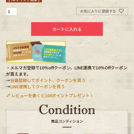
お気に入りに登録する
Fafatt
Kidswear
カートに入れる
小物・アクセサリーから探す
Eye Wear
Cap
Bag
Stall・Scarf
・メルマガ登録で10％offクーポン、LINE連携で10％Offクーポン
が貰えます。
→
会員登録してポイント、クーポンを貰う
Accessory
Shoes
→
LINE連携してクーポンを貰う
レビューを書くと100ポイントプレゼント！
Belt
antique goods
Keyring
vintage bicycle
商品コンディション
FAFATT