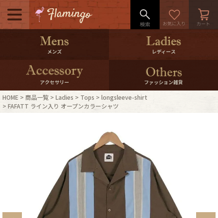
メニュー
500pt＆10％Offクーポンプレゼン
メンズ
レディース
ト
10％0ffクーポンプレゼント
アクセサリー
ファッション雑貨
HOME
商品一覧
Ladies
Tops
longsleeve-shirt
ログイン・会員登録
LINE ID連携
FAFATT ライン入り オープンカラーシャツ
お気に入り
マイページ
ご利用ガイド
International Shipping
店舗紹介
特集一覧