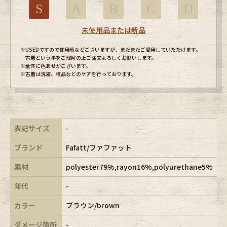
S
A
B
C
D
未使用品または新品
※USEDですので使用感などございますが、まだまだご愛用していただけます。
古着という事をご理解の上ご注文よろしくお願いします。
※全体に色あせがございます。
※古着は洗濯、検品などのケアを行っております。
表記サイズ
-
ブランド
Fafatt/ファファット
素材
polyester79%,rayon16%,polyurethane5%
年代
-
カラー
ブラウン/brown
ダメージ箇所
-