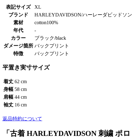
表記サイズ
XL
ブランド
HARLEYDAVIDSON/ハーレーダビッドソン
素材
cotton100%
年代
-
カラー
ブラック/black
ダメージ箇所
バックプリント
特徴
バックプリント
平置き実寸サイズ
着丈
62 cm
身幅
58 cm
肩幅
44 cm
袖丈
16 cm
返品特約について
「古着 HARLEYDAVIDSON 刺繍 ポロ