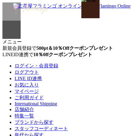
メニュー
新規会員登録で
500pt＆10％Offクーポンプレゼント
LINEID連携で
10％0ffクーポンプレゼント
ログイン・会員登録
ログアウト
LINE ID連携
お気に入り
マイページ
ご利用ガイド
International Shipping
店舗紹介
特集一覧
ブランドから探す
スタッフコーディネート
年代から探す