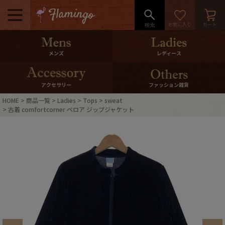
メニュー
500pt＆10％Offクーポンプレゼン
メンズ
レディース
ト
10％0ffクーポンプレゼント
アクセサリー
ファッション雑貨
HOME
商品一覧
Ladies
Tops
sweat
ログイン・会員登録
LINE ID連携
古着 comfortcorner ベロア ジップジャケット
お気に入り
マイページ
ご利用ガイド
International Shipping
店舗紹介
特集一覧