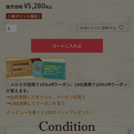
¥
5,280
販売価格
税込
Fafatt
Kidswear
[
48
ポイント進呈 ]
お気に入りに登録する
小物・アクセサリーから探す
カートに入れる
Eye Wear
Cap
Bag
Stall・Scarf
Accessory
Shoes
・メルマガ登録で10％offクーポン、LINE連携で10％Offクーポン
が貰えます。
Belt
antique goods
→
会員登録してポイント、クーポンを貰う
→
LINE連携してクーポンを貰う
Keyring
vintage bicycle
レビューを書くと100ポイントプレゼント！
FAFATT