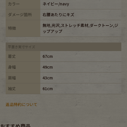
カラー
ネイビー/navy
ダメージ箇所
右腰あたりにキズ
無地,光沢,ストレッチ素材,ダークトーン,ジ
特徴
ップアップ
平置き実寸サイズ
着丈
67cm
身幅
49cm
肩幅
43cm
袖丈
61cm
返品特約について
おすすめ商品