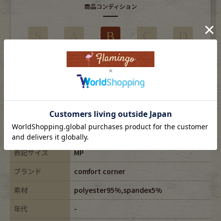
商品コンディション
S
A
B
C
D
使用感はあるがダメージの少ない商品
※USEDですので使用感などございますが、まだまだご愛用していただけます。
古着という事をご理解の上ご注文よろしくお願いします。
※全体に色あせがございます。
※古着は洗濯、検品などのケアを行っております。
表記サイズ
MP
ブランド
comfort corner
素材
polyester95%,spandex5%
年代
-