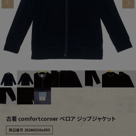
s
ブランドから探す
スタッフコーディネート
年代から探す
古着卸DOCK
メンズ商品カテゴリーから探す
Tops
Outer
Bottoms
Fafatt
レディース商品カテゴリーから探す
古着 comfortcorner ベロア ジップジャケット
Tops
Bottoms
商品番号
20260330a055
Outer
One Piece