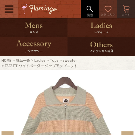
メニュー
500pt＆10％Offクーポンプレゼン
メンズ
レディース
ト
10％0ffクーポンプレゼント
アクセサリー
ファッション雑貨
HOME
商品一覧
Ladies
Tops
sweater
ログイン・会員登録
LINE ID連携
FAFATT ワイドボーダー ジップアップニット
お気に入り
マイページ
ご利用ガイド
International Shipping
店舗紹介
特集一覧