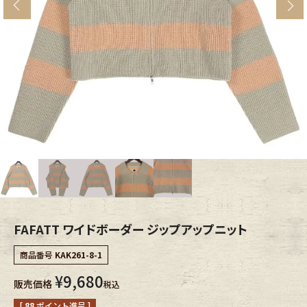
s
ブランドから探す
スタッフコーディネート
年代から探す
古着卸DOCK
メンズ商品カテゴリーから探す
Tops
Outer
Bottoms
Fafatt
レディース商品カテゴリーから探す
FAFATT ワイドボーダー ジップアップニット
商品番号
KAK261-8-1
Tops
Bottoms
¥
9,680
販売価格
税込
Outer
One Piece
[
88
ポイント進呈 ]