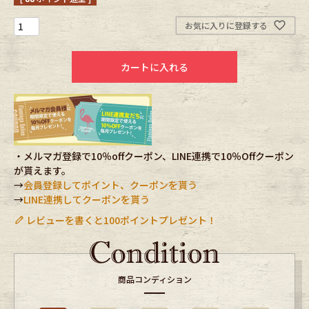
お気に入りに登録する
Fafatt
Kidswear
カートに入れる
小物・アクセサリーから探す
Eye Wear
Cap
Bag
Stall・Scarf
・メルマガ登録で10％offクーポン、LINE連携で10％Offクーポン
が貰えます。
→
会員登録してポイント、クーポンを貰う
Accessory
Shoes
→
LINE連携してクーポンを貰う
レビューを書くと100ポイントプレゼント！
Belt
antique goods
Keyring
vintage bicycle
商品コンディション
FAFATT