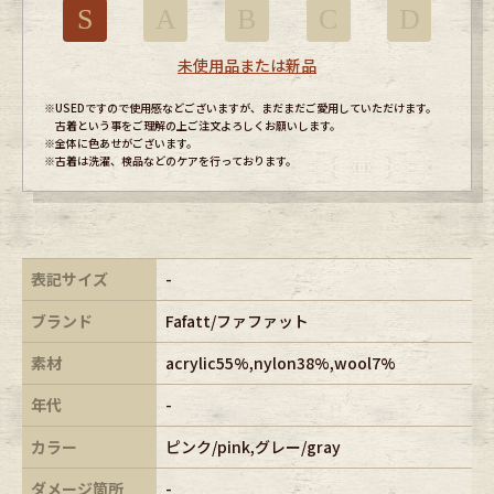
S
A
B
C
D
未使用品または新品
※USEDですので使用感などございますが、まだまだご愛用していただけます。
古着という事をご理解の上ご注文よろしくお願いします。
※全体に色あせがございます。
※古着は洗濯、検品などのケアを行っております。
表記サイズ
-
ブランド
Fafatt/ファファット
素材
acrylic55%,nylon38%,wool7%
年代
-
カラー
ピンク/pink,グレー/gray
ダメージ箇所
-