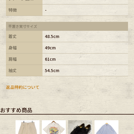
特徴
-
平置き実寸サイズ
着丈
48.5cm
身幅
49cm
肩幅
61cm
袖丈
54.5cm
返品特約について
おすすめ商品