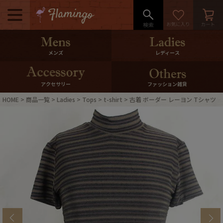
メニュー
500pt＆10％Offクーポンプレゼン
メンズ
レディース
ト
10％0ffクーポンプレゼント
アクセサリー
ファッション雑貨
HOME
商品一覧
Ladies
Tops
t-shirt
古着 ボーダー レーヨン Tシャツ
ログイン・会員登録
LINE ID連携
お気に入り
マイページ
ご利用ガイド
International Shipping
店舗紹介
特集一覧
s