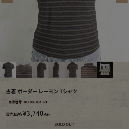
ブランドから探す
スタッフコーディネート
年代から探す
古着卸DOCK
メンズ商品カテゴリーから探す
Tops
Outer
Bottoms
Fafatt
古着 ボーダー レーヨン Tシャツ
レディース商品カテゴリーから探す
商品番号
20210610a021
¥
3,740
Tops
Bottoms
販売価格
税込
SOLD OUT
Outer
One Piece