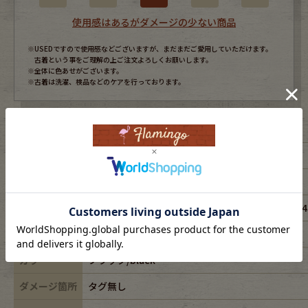
使用感はあるがダメージの少ない商品
※USEDですので使用感などございますが、まだまだご愛用していただけます。
古着という事をご理解の上ご注文よろしくお願いします。
※全体に色あせがございます。
※古着は洗濯、検品などのケアを行っております。
表記サイズ
M
ブランド
JALATE
素材
acetate34%,spandex6%,rayon17%,polyester
年代
-
カラー
ブラック/black
ダメージ箇所
タグ無し