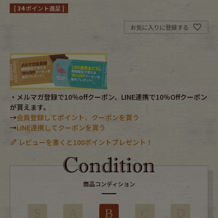
[
34
ポイント進呈 ]
Fafatt
Kidswear
お気に入りに登録する
小物・アクセサリーから探す
Eye Wear
Cap
・メルマガ登録で10％offクーポン、LINE連携で10％Offクーポン
が貰えます。
Bag
Stall・Scarf
→
会員登録してポイント、クーポンを貰う
→
LINE連携してクーポンを貰う
Accessory
Shoes
レビューを書くと100ポイントプレゼント！
Belt
antique goods
Keyring
vintage bicycle
商品コンディション
FAFATT
S
A
B
C
D