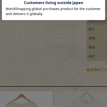
e goods
特徴
平置き実寸サ
e bicycle
着丈
身幅
肩幅
袖丈
返品特約につ