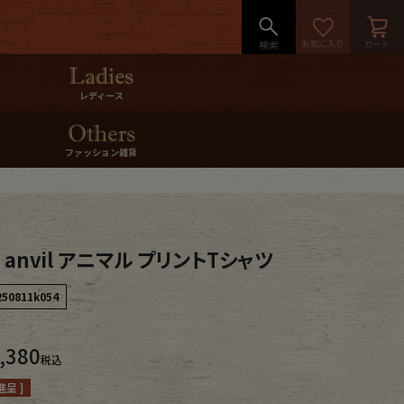
レディース
ファッション雑貨
s anvil アニマル プリントTシャツ
250811k054
,380
税込
呈 ]