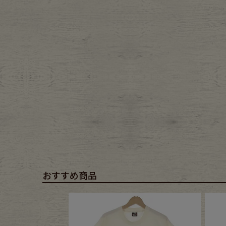
Belt
antiqu
Keyring
vintag
FAFATT
おすすめ商品