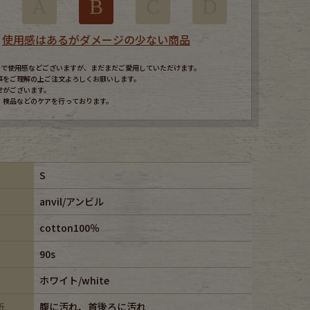
A
B
C
D
使用感はあるがダメージの少ない商品
すので使用感などございますが、まだまだご愛用していただけます。
事をご理解の上ご注文よろしくお願いします。
せがございます。
、検品などのケアを行っております。
S
anvil/アンビル
cotton100％
90s
ホワイト/white
所
腹に汚れ、首後ろに汚れ