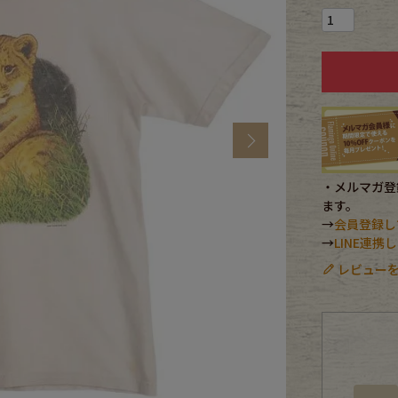
CK
す
Next
・メルマガ登録
ます。
→
会員登録し
→
LINE連
レビューを
探す
ms