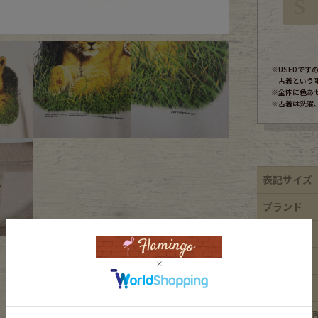
S
ece
※USEDで
ear
古着という
※全体に色あ
※古着は洗濯
す
表記サイズ
ブランド
素材
Scarf
年代
カラー
ダメージ箇