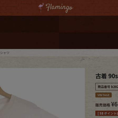
ーポンプレゼント
レゼント
連携
トTシャツ
ジ
古着 90
onal Shipping
商品番号
k20
VINTAGE
¥
6
販売価格
コーディネート
[
58
ポイント進