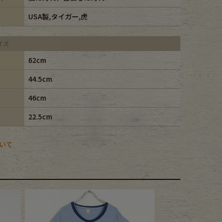
USA製,タイガー,虎
イズ
62cm
44.5cm
46cm
22.5cm
いて