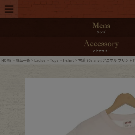
メニュー
500pt＆10％Offク
メンズ
10％0ffクーポンプ
アクセサリー
ログイン・会員登録
LINE ID
HOME
商品一覧
Ladies
Tops
t-shirt
古着 90s anvil アニマル プリン
お気に入り
マイペー
ご利用ガイド
Internati
店舗紹介
特集一覧
ブランドから探す
スタッフ