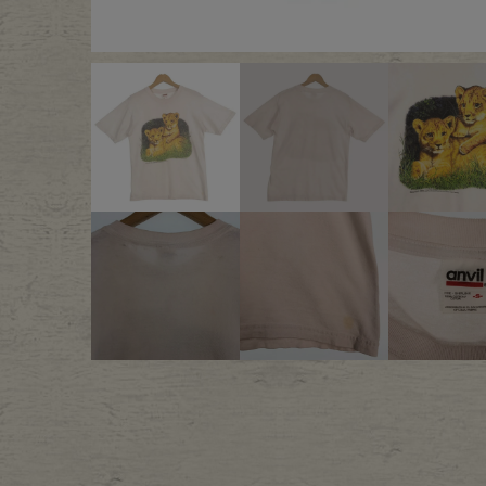
Outer
One Pi
Fafatt
Kidsw
小物・アクセサリーから探
Eye Wear
Cap
Bag
Stall・
Accessory
Shoes