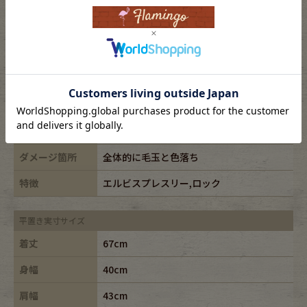
表記サイズ
M
ブランド
SPRUCE/スプリュース
素材
cotton100%
年代
80s
カラー
パープル/purple
ダメージ箇所
全体的に毛玉と色落ち
特徴
エルビスプレスリー,ロック
平置き実寸サイズ
着丈
67cm
身幅
40cm
肩幅
43cm