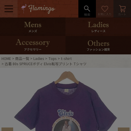
メニュー
500pt＆10％Offクーポンプレゼン
メンズ
レディース
ト
10％0ffクーポンプレゼント
アクセサリー
ファッション雑貨
HOME
商品一覧
Ladies
Tops
t-shirt
ログイン・会員登録
LINE ID連携
古着 80s SPRUCEボディ Elvis転写プリント Tシャツ
お気に入り
マイページ
ご利用ガイド
International Shipping
店舗紹介
特集一覧