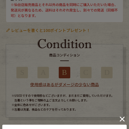
※仙台店販売商品とそれ以外の商品を同時にご購入いただいた場合、
発送元が異なるため、送料はそれぞれ発生し、別々での発送（同梱不
可）となります。
レビューを書くと100ポイントプレゼント！
商品コンディション
S
A
B
C
D
使用感はあるがダメージの少ない商品
※USEDですので使用感などございますが、まだまだご愛用していただけます。
古着という事をご理解の上ご注文よろしくお願いします。
※全体に色あせがございます。
※古着は洗濯、検品などのケアを行っております。