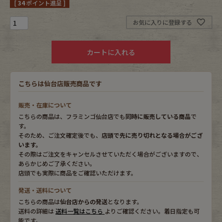
[
34
ポイント進呈 ]
Fafatt
Kidswear
お気に入りに登録する
カートに入れる
小物・アクセサリーから探す
こちらは仙台店販売商品です
Eye Wear
Cap
販売・在庫について
Bag
Stall・Scarf
こちらの商品は、フラミンゴ仙台店でも
同時に販売している商品
で
す。
Accessory
Shoes
そのため、ご注文確定後でも、
店頭で先に売り切れとなる場合がござ
います。
その際はご注文をキャンセルさせていただく場合がございますので、
Belt
antique goods
あらかじめご了承ください。
店頭でも実際に商品をご確認いただけます。
Keyring
vintage bicycle
発送・送料について
こちらの商品は
仙台店からの発送
となります。
FAFATT
送料の詳細は
送料一覧はこちら
よりご確認ください。着日指定も可
能です。