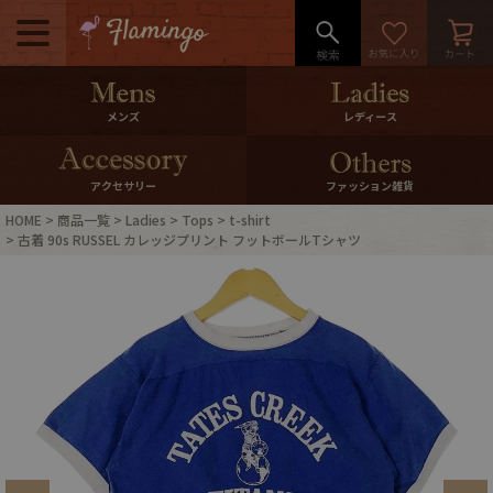
メニュー
500pt＆10％Offクーポンプレゼン
メンズ
レディース
ト
10％0ffクーポンプレゼント
アクセサリー
ファッション雑貨
HOME
商品一覧
Ladies
Tops
t-shirt
ログイン・会員登録
LINE ID連携
古着 90s RUSSEL カレッジプリント フットボールTシャツ
お気に入り
マイページ
ご利用ガイド
International Shipping
店舗紹介
特集一覧