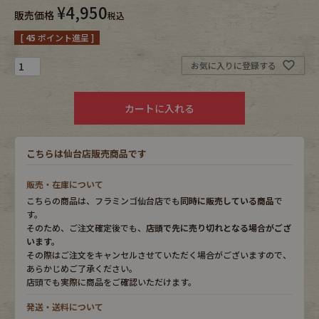
¥
4,950
販売価格
税込
Fafatt
Kidswear
[
45
ポイント進呈 ]
お気に入りに登録する
小物・アクセサリーから探す
カートに入れる
Eye Wear
Cap
こちらは仙台店販売商品です
Bag
Stall・Scarf
販売・在庫について
Accessory
Shoes
こちらの商品は、フラミンゴ仙台店でも
同時に販売している商品
で
す。
そのため、ご注文確定後でも、
店頭で先に売り切れとなる場合がござ
Belt
antique goods
います。
その際はご注文をキャンセルさせていただく場合がございますので、
Keyring
vintage bicycle
あらかじめご了承ください。
店頭でも実際に商品をご確認いただけます。
FAFATT
発送・送料について