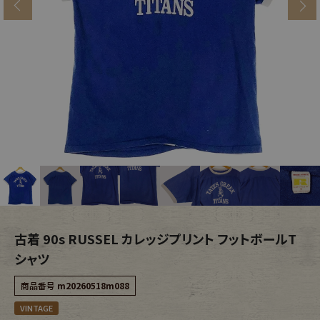
s
ブランドから探す
スタッフコーディネート
年代から探す
古着卸DOCK
メンズ商品カテゴリーから探す
Tops
Outer
Bottoms
Fafatt
レディース商品カテゴリーから探す
古着 90s RUSSEL カレッジプリント フットボールT
シャツ
Tops
Bottoms
商品番号
m20260518m088
VINTAGE
Outer
One Piece