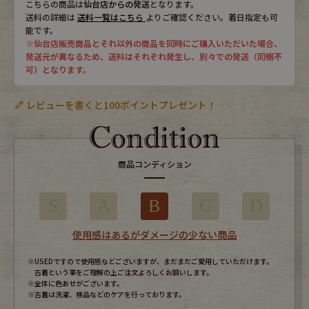
こちらの商品は
仙台店からの発送
となります。
送料の詳細は
送料一覧はこちら
よりご確認ください。着日指定も可
能です。
※仙台店販売商品とそれ以外の商品を同時にご購入いただいた場合、
発送元が異なるため、送料はそれぞれ発生し、別々での発送（同梱不
可）となります。
レビューを書くと100ポイントプレゼント！
商品コンディション
S
A
B
C
D
使用感はあるがダメージの少ない商品
※USEDですので使用感などございますが、まだまだご愛用していただけます。
古着という事をご理解の上ご注文よろしくお願いします。
※全体に色あせがございます。
※古着は洗濯、検品などのケアを行っております。