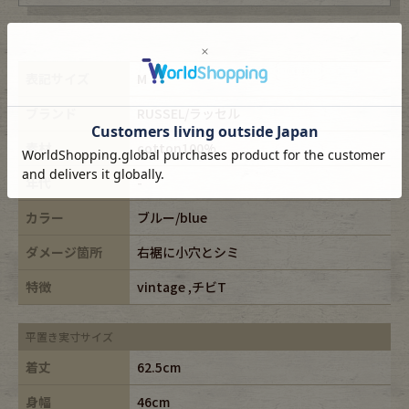
表記サイズ
M
ブランド
RUSSEL/ラッセル
素材
cotton100%
年代
-
カラー
ブルー/blue
ダメージ箇所
右裾に小穴とシミ
特徴
vintage ,チビT
平置き実寸サイズ
着丈
62.5cm
身幅
46cm