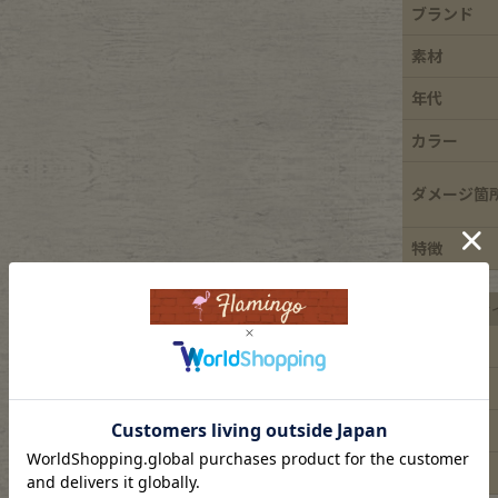
ブランド
e goods
素材
年代
e bicycle
カラー
ダメージ箇
特徴
平置き実寸サ
着丈
身幅
肩幅
袖丈