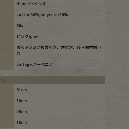
Hanes/ヘインズ
cotton50％,polyester50％
80s
ピンク/pink
腹部下シミと複数小穴、左脇穴、後ろ側右裾小
所
穴
vintage,スーベニア
イズ
61cm
50cm
49cm
18cm