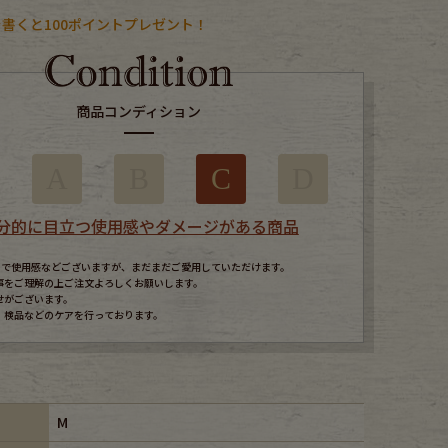
書くと100ポイントプレゼント！
商品コンディション
A
B
C
D
分的に目立つ使用感やダメージがある商品
すので使用感などございますが、まだまだご愛用していただけます。
事をご理解の上ご注文よろしくお願いします。
せがございます。
、検品などのケアを行っております。
M