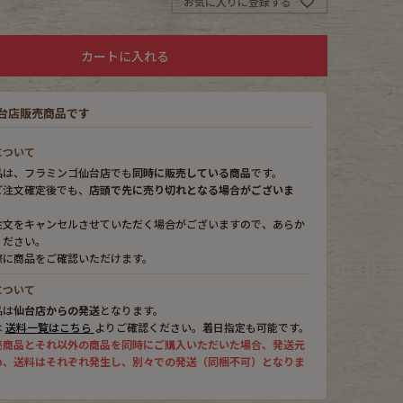
お気に入りに登録する
カートに入れる
台店販売商品です
について
品は、フラミンゴ仙台店でも
同時に販売している商品
です。
ご注文確定後でも、
店頭で先に売り切れとなる場合がございま
注文をキャンセルさせていただく場合がございますので、あらか
ください。
際に商品をご確認いただけます。
について
品は
仙台店からの発送
となります。
は
送料一覧はこちら
よりご確認ください。着日指定も可能です。
売商品とそれ以外の商品を同時にご購入いただいた場合、発送元
め、送料はそれぞれ発生し、別々での発送（同梱不可）となりま