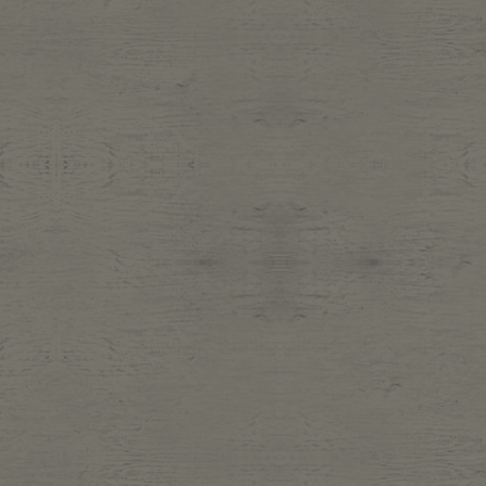
Belt
antiqu
Keyring
vintag
FAFATT