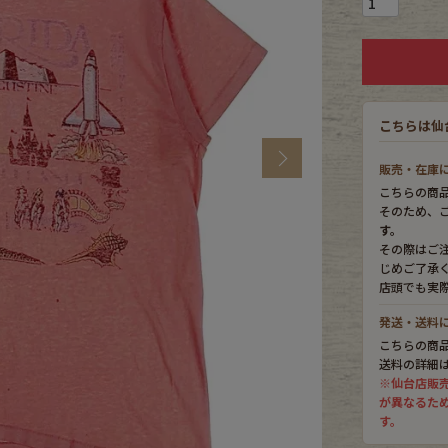
CK
こちらは仙
す
Next
販売・在庫
こちらの商
そのため、
す。
その際はご
じめご了承
店頭でも実
発送・送料
こちらの商
探す
送料の詳細
※仙台店販
が異なるた
ms
す。