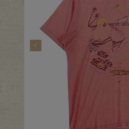
年代から探す
古着卸DO
メンズ商品カテゴリーから探
Previous
Tops
Outer
Bottoms
Fafatt
レディース商品カテゴリーから
Tops
Botto