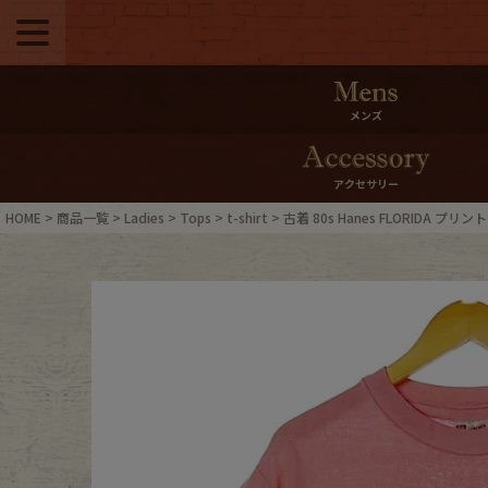
メニュー
500pt＆10％Offク
メンズ
10％0ffクーポンプ
アクセサリー
ログイン・会員登録
LINE ID
HOME
商品一覧
Ladies
Tops
t-shirt
古着 80s Hanes FLORIDA プリ
お気に入り
マイペー
ご利用ガイド
Internati
店舗紹介
特集一覧
ブランドから探す
スタッフ