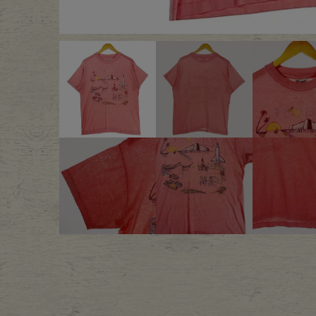
Outer
One Pi
Fafatt
Kidsw
小物・アクセサリーから探
Eye Wear
Cap
Bag
Stall・
Accessory
Shoes