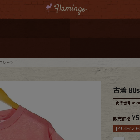
ーポンプレゼント
レゼント
連携
ントTシャツ
ジ
古着 80s
onal Shipping
商品番号
m20
¥
5
販売価格
[
48
ポイント進
コーディネート