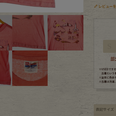
レビューを
ece
ear
S
す
部
※USEDで
古着という
※全体に色あ
※古着は洗濯
Scarf
表記サイズ