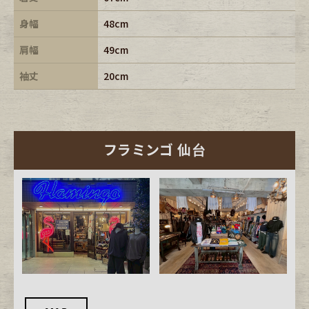
身幅
48cm
肩幅
49cm
袖丈
20cm
フラミンゴ 仙台