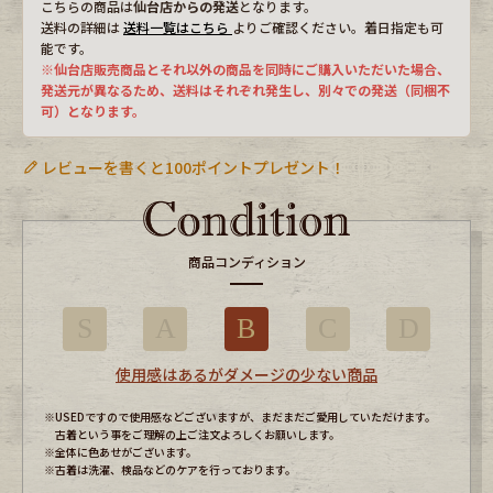
こちらの商品は
仙台店からの発送
となります。
送料の詳細は
送料一覧はこちら
よりご確認ください。着日指定も可
能です。
※仙台店販売商品とそれ以外の商品を同時にご購入いただいた場合、
発送元が異なるため、送料はそれぞれ発生し、別々での発送（同梱不
可）となります。
レビューを書くと100ポイントプレゼント！
商品コンディション
S
A
B
C
D
使用感はあるがダメージの少ない商品
※USEDですので使用感などございますが、まだまだご愛用していただけます。
古着という事をご理解の上ご注文よろしくお願いします。
※全体に色あせがございます。
※古着は洗濯、検品などのケアを行っております。