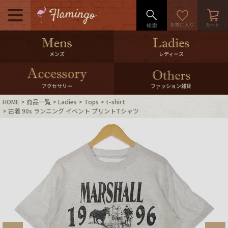
メニュー
500pt＆10％Offクーポンプレゼン
メンズ
レディース
ト
10％0ffクーポンプレゼント
アクセサリー
ファッション雑貨
HOME
商品一覧
Ladies
Tops
t-shirt
ログイン・会員登録
LINE ID連携
古着 90s ランニング イベント プリントTシャツ
お気に入り
マイページ
ご利用ガイド
International Shipping
店舗紹介
特集一覧