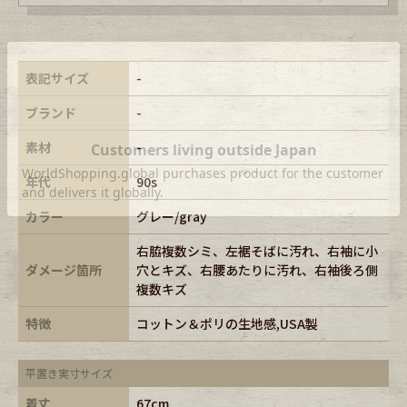
表記サイズ
-
ブランド
-
素材
-
年代
90s
カラー
グレー/gray
右脇複数シミ、左裾そばに汚れ、右袖に小
ダメージ箇所
穴とキズ、右腰あたりに汚れ、右袖後ろ側
複数キズ
特徴
コットン＆ポリの生地感,USA製
平置き実寸サイズ
着丈
67cm