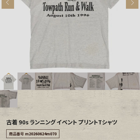
s
ブランドから探す
スタッフコーディネート
年代から探す
古着卸DOCK
メンズ商品カテゴリーから探す
Tops
Outer
Bottoms
Fafatt
レディース商品カテゴリーから探す
古着 90s ランニング イベント プリントTシャツ
Tops
Bottoms
商品番号
m20260624m070
Outer
One Piece