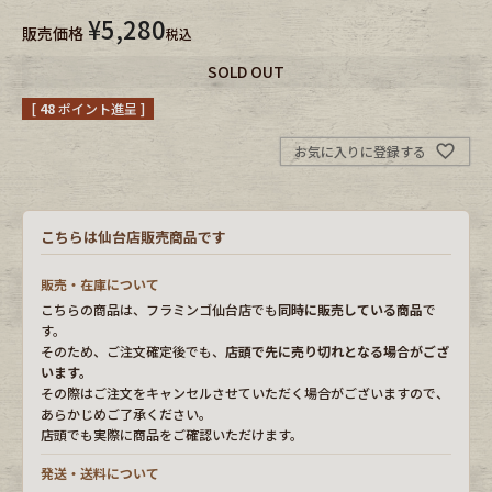
¥
5,280
販売価格
税込
Fafatt
Kidswear
SOLD OUT
[
48
ポイント進呈 ]
小物・アクセサリーから探す
お気に入りに登録する
Eye Wear
Cap
こちらは仙台店販売商品です
Bag
Stall・Scarf
販売・在庫について
Accessory
Shoes
こちらの商品は、フラミンゴ仙台店でも
同時に販売している商品
で
す。
そのため、ご注文確定後でも、
店頭で先に売り切れとなる場合がござ
Belt
antique goods
います。
その際はご注文をキャンセルさせていただく場合がございますので、
Keyring
vintage bicycle
あらかじめご了承ください。
店頭でも実際に商品をご確認いただけます。
FAFATT
発送・送料について