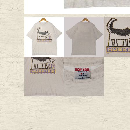
Outer
One Pi
Fafatt
Kidsw
小物・アクセサリーから探
Eye Wear
Cap
Bag
Stall・
Accessory
Shoes