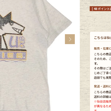
[
48
ポイント進
CK
す
こちらは仙
Next
販売・在庫
こちらの商
そのため、
す。
その際はご
じめご了承
店頭でも実
探す
発送・送料
こちらの商
送料の詳細
※仙台店販
ms
が異なるた
す。