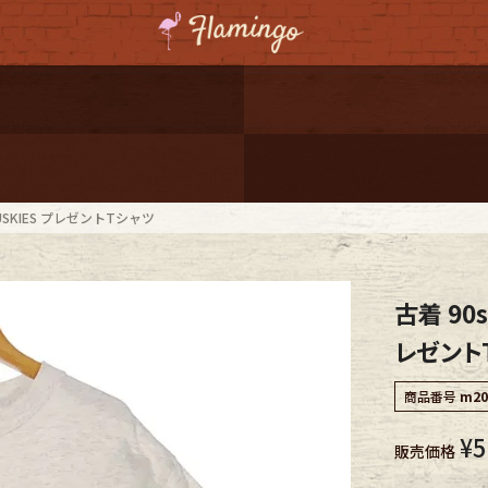
ーポンプレゼント
レゼント
連携
n HUSKIES プレゼントTシャツ
ジ
古着 90s
onal Shipping
レゼント
商品番号
m20
¥
5
販売価格
コーディネート