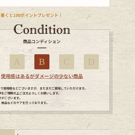
書くと100ポイントプレゼント！
商品コンディション
A
B
C
D
使用感はあるがダメージの少ない商品
すので使用感などございますが、まだまだご愛用していただけます。
事をご理解の上ご注文よろしくお願いします。
せがございます。
、検品などのケアを行っております。
L