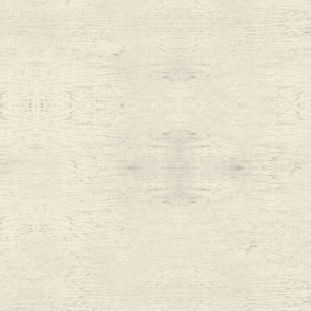
Belt
antiqu
Keyring
vintag
FAFATT