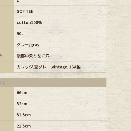
SOF TEE
cotton100%
90s
グレー/gray
所
腹部中央と左に穴
カレッジ,杢グレー,vintage,USA製
イズ
66cm
52cm
51.5cm
21.5cm