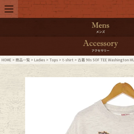
メニュー
500pt＆10％Offク
メンズ
10％0ffクーポンプ
アクセサリー
ログイン・会員登録
LINE ID
HOME
商品一覧
Ladies
Tops
t-shirt
古着 90s SOF TEE Washingto
お気に入り
マイペー
ご利用ガイド
Internati
店舗紹介
特集一覧
ブランドから探す
スタッフ