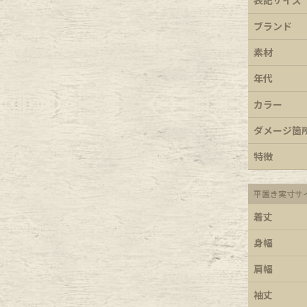
e goods
ブランド
素材
e bicycle
年代
カラー
ダメージ箇
特徴
平置き実寸サ
着丈
身幅
肩幅
袖丈