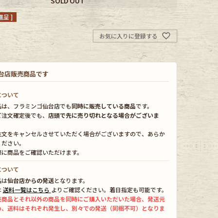
SOLD OUT
呈 ]
お気に入りに登録する
台店販売商品です
について
品は、フラミンゴ仙台店でも
同時に販売している商品
です。
ご注文確定後でも、
店頭で先に売り切れとなる場合がございま
注文をキャンセルさせていただく場合がございますので、あらか
ください。
際に商品をご確認いただけます。
について
品は
仙台店からの発送
となります。
は
送料一覧はこちら
よりご確認ください。着日指定も可能です。
売商品とそれ以外の商品を同時にご購入いただいた場合、発送元
め、送料はそれぞれ発生し、別々での発送（同梱不可）となりま