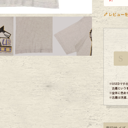
ece
レビューを
ear
す
S
※USEDで
古着という
※全体に色あ
Scarf
※古着は洗濯
表記サイズ