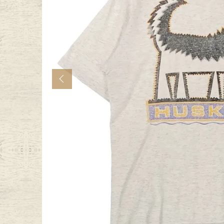
年代から探す
古着卸DO
メンズ商品カテゴリーから探
Previous
Tops
Outer
Bottoms
Fafatt
レディース商品カテゴリーから
Tops
Botto