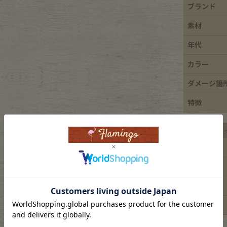
ブランド
e goods
素材
年代
e bicycle
カラー
ダメージ箇
特徴
平置き実寸サ
着丈
身幅
肩幅
袖丈