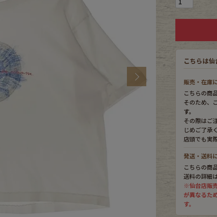
CK
こちらは仙
す
Next
販売・在庫
こちらの商
そのため、
す。
その際はご
じめご了承
店頭でも実
発送・送料
こちらの商
探す
送料の詳細
※仙台店販
が異なるた
ms
す。