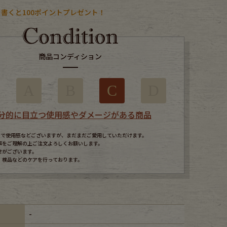
書くと100ポイントプレゼント！
商品コンディション
A
B
C
D
分的に目立つ使用感やダメージがある商品
すので使用感などございますが、まだまだご愛用していただけます。
事をご理解の上ご注文よろしくお願いします。
せがございます。
、検品などのケアを行っております。
-