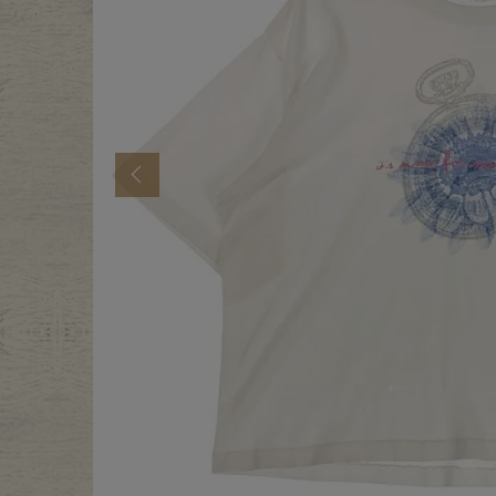
年代から探す
古着卸DO
メンズ商品カテゴリーから探
Previous
Tops
Outer
Bottoms
Fafatt
レディース商品カテゴリーから
Tops
Botto