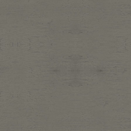
Belt
antiqu
Keyring
vintag
FAFATT