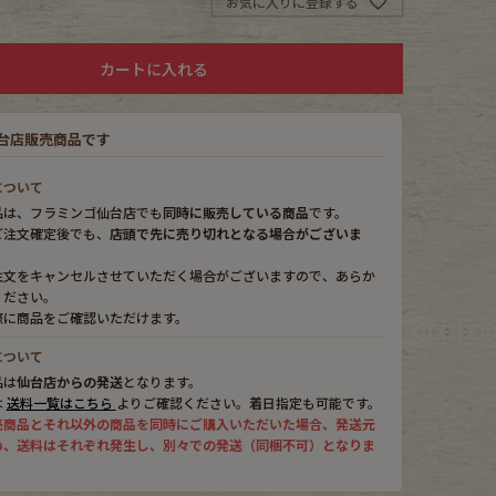
お気に入りに登録する
カートに入れる
台店販売商品です
について
品は、フラミンゴ仙台店でも
同時に販売している商品
です。
ご注文確定後でも、
店頭で先に売り切れとなる場合がございま
注文をキャンセルさせていただく場合がございますので、あらか
ください。
際に商品をご確認いただけます。
について
品は
仙台店からの発送
となります。
は
送料一覧はこちら
よりご確認ください。着日指定も可能です。
売商品とそれ以外の商品を同時にご購入いただいた場合、発送元
め、送料はそれぞれ発生し、別々での発送（同梱不可）となりま