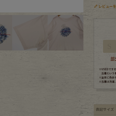
レビューを
ece
ear
S
す
部
※USEDで
古着という
※全体に色あ
※古着は洗濯
Scarf
表記サイズ