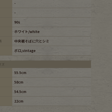
-
-
90s
ホワイト/white
所
中央裾そばに穴とシミ
ボロ,vintage
イズ
55.5cm
58cm
54.5cm
22cm