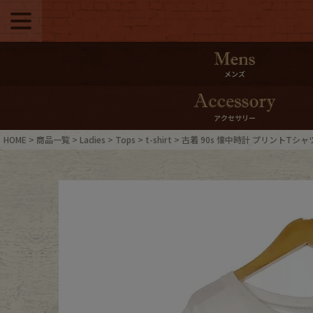
メニュー
500pt＆10％Offク
メンズ
10％0ffクーポンプ
アクセサリー
ログイン・会員登録
LINE ID
HOME
商品一覧
Ladies
Tops
t-shirt
古着 90s 懐中時計 プリントTシャ
お気に入り
マイペー
ご利用ガイド
Internati
店舗紹介
特集一覧
ブランドから探す
スタッフ