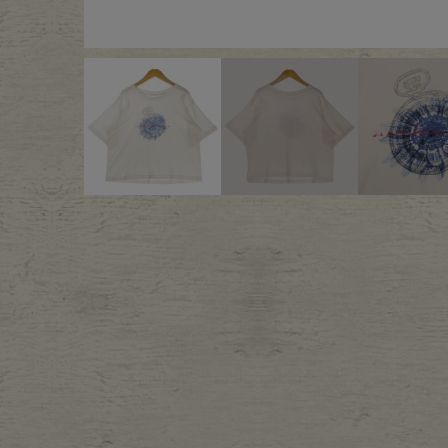
Outer
One Pi
Fafatt
Kidsw
小物・アクセサリーから探
Eye Wear
Cap
Bag
Stall・
Accessory
Shoes