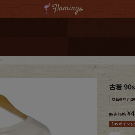
ーポンプレゼント
レゼント
連携
ツ
ジ
古着 90
onal Shipping
商品番号
m20
¥
4
販売価格
[
45
ポイント進
コーディネート