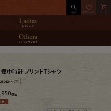
レディース
ファッション雑貨
s 懐中時計 プリントTシャツ
260624m077
,950
税込
呈 ]