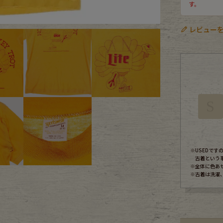
す。
ece
レビューを
ear
す
S
※USEDで
古着という
Scarf
※全体に色あ
※古着は洗濯