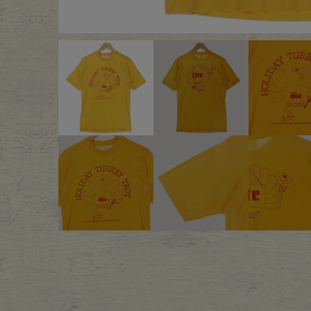
Outer
One Pi
Fafatt
Kidsw
小物・アクセサリーから探
Eye Wear
Cap
Bag
Stall・
Accessory
Shoes