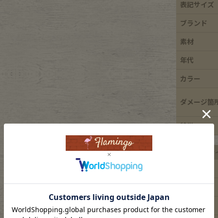
表記サイズ
e goods
ブランド
素材
e bicycle
年代
カラー
ダメージ箇
特徴
平置き実寸サ
着丈
身幅
肩幅