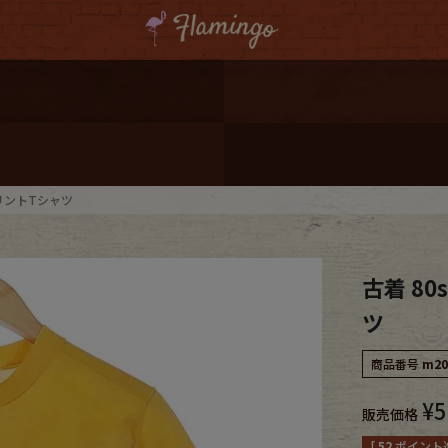
ーポンプレゼント
レゼント
連携
トプリントTシャツ
ジ
古着 80
onal Shipping
ツ
商品番号
m20
¥
5
販売価格
コーディネート
[
52
ポイント進