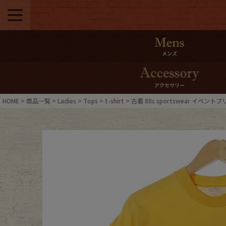
メニュー
500pt＆10％Offク
メンズ
10％0ffクーポンプ
アクセサリー
ログイン・会員登録
LINE ID
HOME
商品一覧
Ladies
Tops
t-shirt
古着 80s sportswear イベン
お気に入り
マイペー
ご利用ガイド
Internati
店舗紹介
特集一覧
ブランドから探す
スタッフ