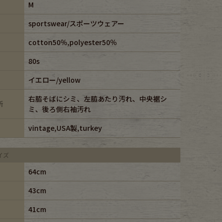
M
sportswear/スポーツウェアー
cotton50％,polyester50％
80s
イエロー/yellow
右脇そばにシミ、左脇あたり汚れ、中央裾シ
所
ミ、後ろ側右袖汚れ
vintage,USA製,turkey
イズ
64cm
43cm
41cm