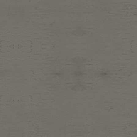
Belt
antiqu
Keyring
vintag
FAFATT