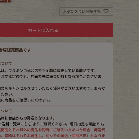
お気に入りに登録する
カートに入れる
台店販売商品です
について
品は、フラミンゴ仙台店でも
同時に販売している商品
です。
ご注文確定後でも、
店頭で先に売り切れとなる場合がございま
注文をキャンセルさせていただく場合がございますので、あらか
ください。
際に商品をご確認いただけます。
について
品は
仙台店からの発送
となります。
は
送料一覧はこちら
よりご確認ください。着日指定も可能です。
売商品とそれ以外の商品を同時にご購入いただいた場合、発送元
め、送料はそれぞれ発生し、別々での発送（同梱不可）となりま