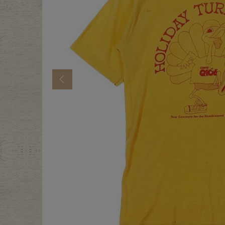
年代から探す
古着卸DO
メンズ商品カテゴリーから探
Previous
Tops
Outer
Bottoms
Fafatt
レディース商品カテゴリーから
Tops
Botto