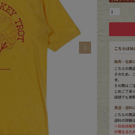
CK
す
Next
こちらは仙
販売・在庫
こちらの商
そのため、
す。
その際はご
じめご了承
店頭でも実
探す
発送・送料
こちらの商
送料の詳細
※仙台店販
ms
が異なるた