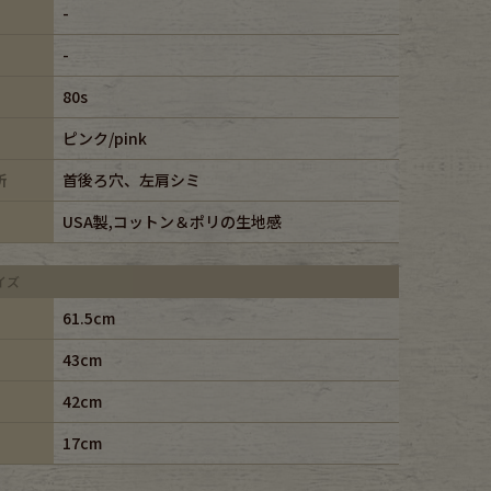
-
-
80s
ピンク/pink
所
首後ろ穴、左肩シミ
USA製,コットン＆ポリの生地感
イズ
61.5cm
43cm
42cm
17cm