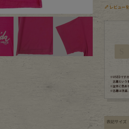
レビューを
ece
ear
S
す
※USEDで
古着という
※全体に色あ
※古着は洗濯
Scarf
表記サイズ