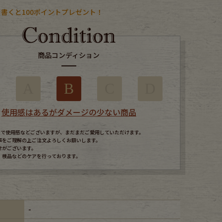
書くと100ポイントプレゼント！
商品コンディション
A
B
C
D
使用感はあるがダメージの少ない商品
すので使用感などございますが、まだまだご愛用していただけます。
事をご理解の上ご注文よろしくお願いします。
せがございます。
、検品などのケアを行っております。
-