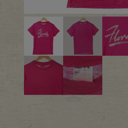
Outer
One Pi
Fafatt
Kidsw
小物・アクセサリーから探
Eye Wear
Cap
Bag
Stall・
Accessory
Shoes