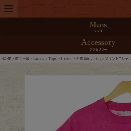
メニュー
500pt＆10％Offク
メンズ
10％0ffクーポンプ
アクセサリー
ログイン・会員登録
LINE ID
HOME
商品一覧
Ladies
Tops
t-shirt
古着 80s vintage プリントTシャ
お気に入り
マイペー
ご利用ガイド
Internati
店舗紹介
特集一覧
ブランドから探す
スタッフ