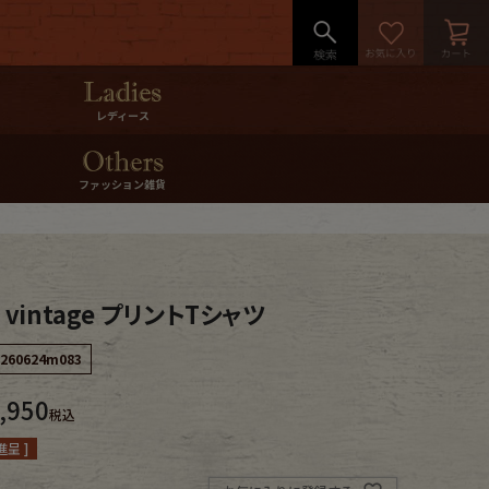
レディース
ファッション雑貨
 vintage プリントTシャツ
260624m083
,950
税込
呈 ]