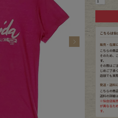
CK
こちらは仙
す
Next
販売・在庫
こちらの商
そのため、
す。
その際はご
じめご了承
店頭でも実
発送・送料
こちらの商
探す
送料の詳細
※仙台店販
が異なるた
ms
す。