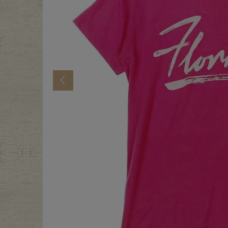
年代から探す
古着卸DO
メンズ商品カテゴリーから探
Previous
Tops
Outer
Bottoms
Fafatt
レディース商品カテゴリーから
Tops
Botto