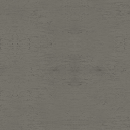
Belt
antiqu
Keyring
vintag
FAFATT