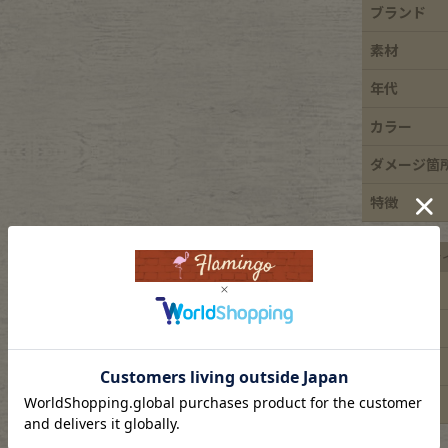
ブランド
e goods
素材
年代
e bicycle
カラー
ダメージ箇
特徴
平置き実寸サ
着丈
身幅
肩幅
袖丈