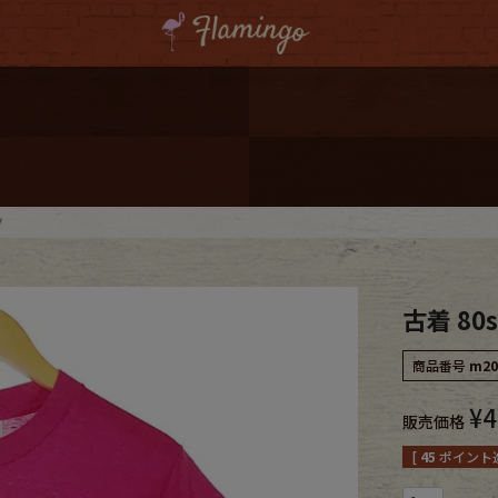
ーポンプレゼント
レゼント
連携
ツ
ジ
古着 80s
onal Shipping
商品番号
m20
¥
4
販売価格
[
45
ポイント進
コーディネート