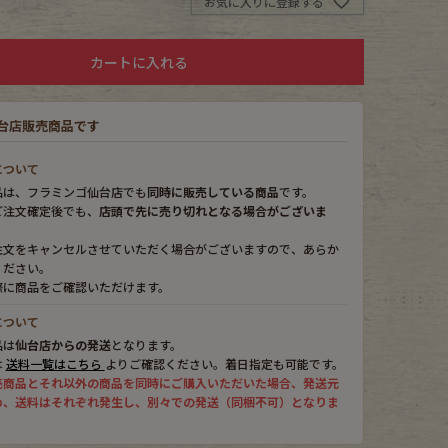
お気に入りに登録する
カートに入れる
台店販売商品です
について
品は、フラミンゴ仙台店でも
同時に販売している商品
です。
ご注文確定後でも、
店頭で先に売り切れとなる場合がございま
注文をキャンセルさせていただく場合がございますので、あらか
ください。
際に商品をご確認いただけます。
について
品は
仙台店からの発送
となります。
は
送料一覧はこちら
よりご確認ください。着日指定も可能です。
売商品とそれ以外の商品を同時にご購入いただいた場合、発送元
め、送料はそれぞれ発生し、別々での発送（同梱不可）となりま