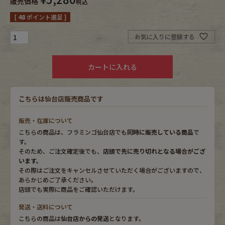
販売価格
税込
[
48
ポイント進呈 ]
Fafatt
Kidswear
お気に入りに登録する
小物・アクセサリーから探す
カートに入れる
Eye Wear
Cap
こちらは仙台店販売商品です
Bag
Stall・Scarf
販売・在庫について
こちらの商品は、フラミンゴ仙台店でも
同時に販売している商品
で
Accessory
Shoes
す。
そのため、ご注文確定後でも、
店頭で先に売り切れとなる場合がござ
います。
Belt
antique goods
その際はご注文をキャンセルさせていただく場合がございますので、
あらかじめご了承ください。
Keyring
vintage bicycle
店頭でも実際に商品をご確認いただけます。
発送・送料について
FAFATT
こちらの商品は
仙台店からの発送
となります。