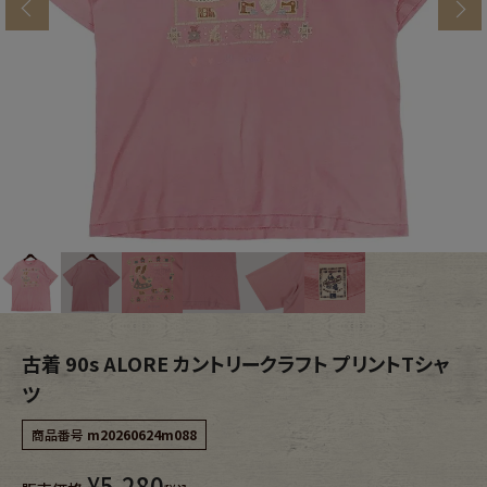
s
ブランドから探す
スタッフコーディネート
年代から探す
古着卸DOCK
メンズ商品カテゴリーから探す
Tops
Outer
Bottoms
Fafatt
レディース商品カテゴリーから探す
古着 90s ALORE カントリークラフト プリントTシャ
ツ
Tops
Bottoms
商品番号
m20260624m088
¥
5,280
Outer
One Piece