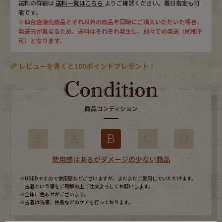
送料の詳細は
送料一覧はこちら
よりご確認ください。着日指定も可
能です。
※仙台店販売商品とそれ以外の商品を同時にご購入いただいた場合、
発送元が異なるため、送料はそれぞれ発生し、別々での発送（同梱不
可）となります。
レビューを書くと100ポイントプレゼント！
商品コンディション
S
A
B
C
D
使用感はあるがダメージの少ない商品
※USEDですので使用感などございますが、まだまだご愛用していただけます。
古着という事をご理解の上ご注文よろしくお願いします。
※全体に色あせがございます。
※古着は洗濯、検品などのケアを行っております。