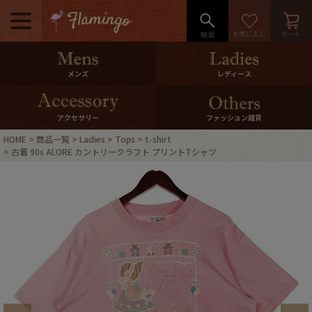
メニュー
500pt＆10％Offクーポンプレゼン
メンズ
レディース
ト
10％0ffクーポンプレゼント
アクセサリー
ファッション雑貨
HOME
商品一覧
Ladies
Tops
t-shirt
ログイン・会員登録
LINE ID連携
古着 90s ALORE カントリークラフト プリントTシャツ
お気に入り
マイページ
ご利用ガイド
International Shipping
店舗紹介
特集一覧