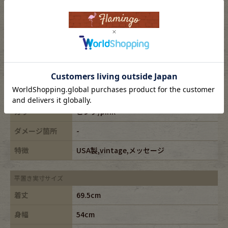
表記サイズ
L
ブランド
ALORE/アローレ
素材
cotton100%
年代
90s
カラー
ピンク/pink
ダメージ箇所
-
特徴
USA製,vintage,メッセージ
平置き実寸サイズ
着丈
69.5cm
身幅
54cm