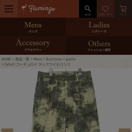
メニュー
500pt＆10％Offクーポンプレゼン
メンズ
レディース
ト
10％0ffクーポンプレゼント
アクセサリー
ファッション雑貨
HOME
商品一覧
Mens
Bottoms
pants
ログイン・会員登録
LINE ID連携
fafatt コーデュロイ タックワイドパンツ
お気に入り
マイページ
ご利用ガイド
International Shipping
店舗紹介
特集一覧