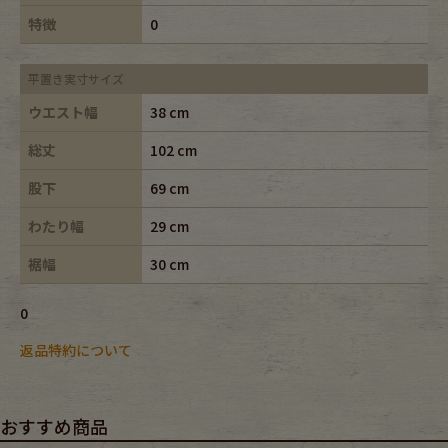
特徴
0
平置き実寸サイズ
ウエスト幅
38 cm
総丈
102 cm
股下
69 cm
わたり幅
29 cm
裾幅
30 cm
0
返品特約について
おすすめ商品