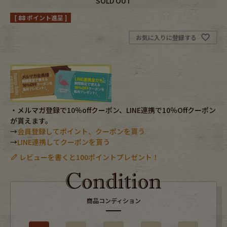
SOLD OUT
[
88
ポイント進呈 ]
Fafatt
Kidswear
お気に入りに登録する
小物・アクセサリーから探す
Eye Wear
Cap
・メルマガ登録で10％offクーポン、LINE連携で10％Offクーポン
Bag
Stall・Scarf
が貰えます。
→
会員登録してポイント、クーポンを貰う
Accessory
Shoes
→
LINE連携してクーポンを貰う
レビューを書くと100ポイントプレゼント！
Belt
antique goods
Keyring
vintage bicycle
商品コンディション
FAFATT