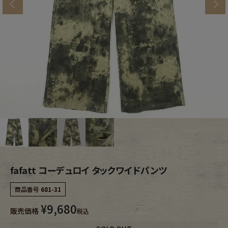
s
ブランドから探す
スタッフコーディネート
年代から探す
古着卸DOCK
メンズ商品カテゴリーから探す
Tops
Outer
Bottoms
Fafatt
レディース商品カテゴリーから探す
fafatt コーデュロイ タックワイドパンツ
商品番号
681-31
Tops
Bottoms
¥
9,680
販売価格
税込
Outer
One Piece