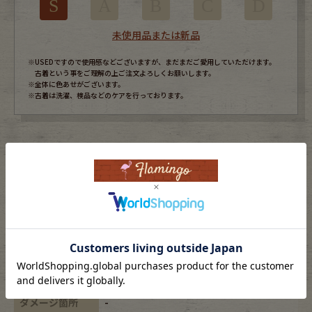
S
A
B
C
D
未使用品または新品
※USEDですので使用感などございますが、まだまだご愛用していただけます。
古着という事をご理解の上ご注文よろしくお願いします。
※全体に色あせがございます。
※古着は洗濯、検品などのケアを行っております。
表記サイズ
-
ブランド
FAFATT/ファファット
素材
cotton100%
年代
-
カラー
カーキ/khaki
ダメージ箇所
-