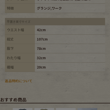
特徴
グランジ,ワーク
平置き実寸サイズ
ウエスト幅
42cm
総丈
107cm
股下
78cm
わたり幅
32cm
裾幅
20cm
返品特約について
おすすめ商品