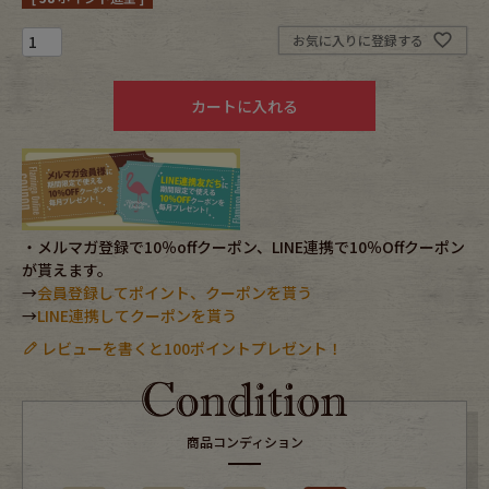
お気に入りに登録する
Fafatt
Kidswear
カートに入れる
小物・アクセサリーから探す
Eye Wear
Cap
Bag
Stall・Scarf
・メルマガ登録で10％offクーポン、LINE連携で10％Offクーポン
が貰えます。
→
会員登録してポイント、クーポンを貰う
Accessory
Shoes
→
LINE連携してクーポンを貰う
レビューを書くと100ポイントプレゼント！
Belt
antique goods
Keyring
vintage bicycle
商品コンディション
FAFATT