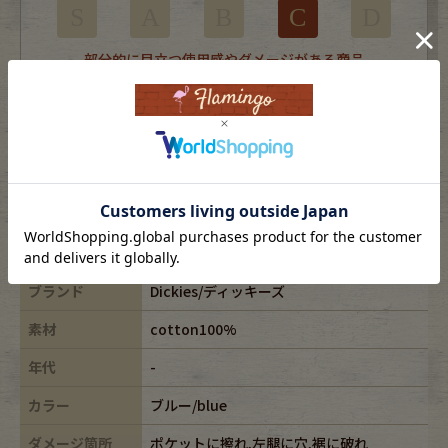
S
A
B
C
D
部分的に目立つ使用感やダメージがある商品
※USEDですので使用感などございますが、まだまだご愛用していただけます。
古着という事をご理解の上ご注文よろしくお願いします。
※全体に色あせがございます。
※古着は洗濯、検品などのケアを行っております。
表記サイズ
32X32
ブランド
Dickies/ディッキーズ
素材
cotton100%
年代
-
カラー
ブルー/blue
ダメージ箇所
ポケットに擦れ,左腿に穴,裾に破れ