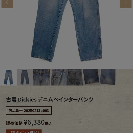
s
ブランドから探す
スタッフコーディネート
年代から探す
古着卸DOCK
メンズ商品カテゴリーから探す
Tops
Outer
Bottoms
Fafatt
レディース商品カテゴリーから探す
古着 Dickies デニムペインターパンツ
商品番号
20250213a003
Tops
Bottoms
¥
6,380
販売価格
税込
Outer
One Piece
[
58
ポイント進呈 ]