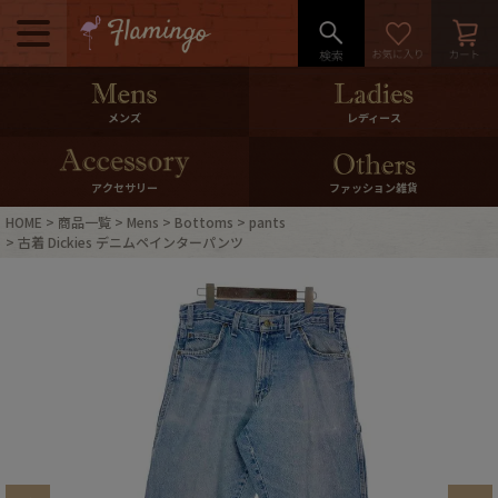
メニュー
500pt＆10％Offクーポンプレゼン
メンズ
レディース
ト
10％0ffクーポンプレゼント
アクセサリー
ファッション雑貨
HOME
商品一覧
Mens
Bottoms
pants
ログイン・会員登録
LINE ID連携
古着 Dickies デニムペインターパンツ
お気に入り
マイページ
ご利用ガイド
International Shipping
店舗紹介
特集一覧