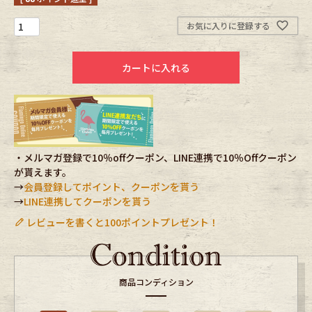
お気に入りに登録する
Fafatt
Kidswear
カートに入れる
小物・アクセサリーから探す
Eye Wear
Cap
Bag
Stall・Scarf
・メルマガ登録で10％offクーポン、LINE連携で10％Offクーポン
が貰えます。
→
会員登録してポイント、クーポンを貰う
Accessory
Shoes
→
LINE連携してクーポンを貰う
レビューを書くと100ポイントプレゼント！
Belt
antique goods
Keyring
vintage bicycle
商品コンディション
FAFATT