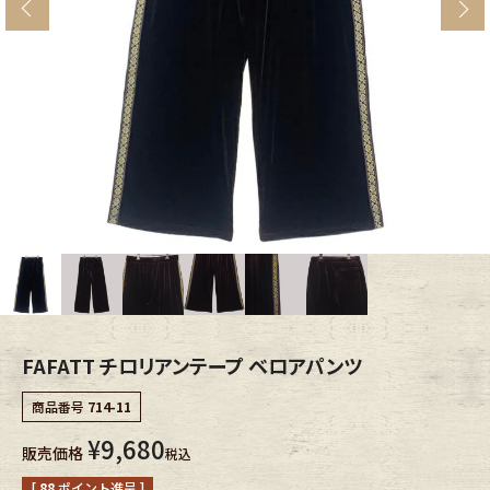
s
ブランドから探す
スタッフコーディネート
年代から探す
古着卸DOCK
メンズ商品カテゴリーから探す
Tops
Outer
Bottoms
Fafatt
レディース商品カテゴリーから探す
FAFATT チロリアンテープ ベロアパンツ
商品番号
714-11
Tops
Bottoms
¥
9,680
販売価格
税込
Outer
One Piece
[
88
ポイント進呈 ]