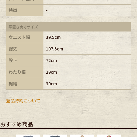
特徴
-
平置き実寸サイズ
ウエスト幅
39.5cm
総丈
107.5cm
股下
72cm
わたり幅
29cm
裾幅
30cm
返品特約について
おすすめ商品