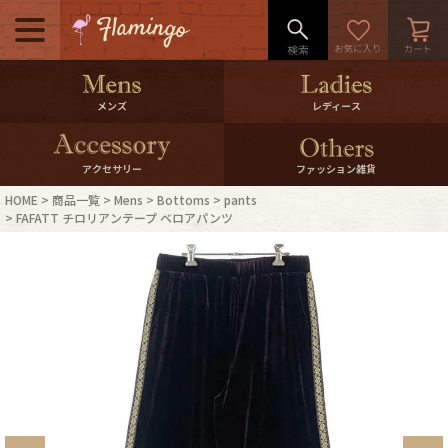
メニュー
500pt＆10％Offクーポンプレゼン
メンズ
レディース
ト
10％0ffクーポンプレゼント
アクセサリー
ファッション雑貨
HOME
商品一覧
Mens
Bottoms
pants
ログイン・会員登録
LINE ID連携
FAFATT チロリアンテープ ベロアパンツ
お気に入り
マイページ
ご利用ガイド
International Shipping
店舗紹介
特集一覧