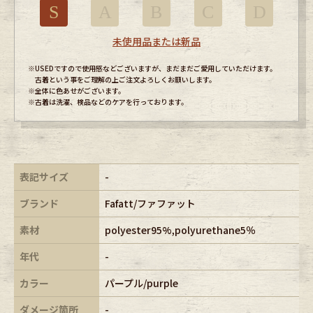
S
A
B
C
D
未使用品または新品
※USEDですので使用感などございますが、まだまだご愛用していただけます。
古着という事をご理解の上ご注文よろしくお願いします。
※全体に色あせがございます。
※古着は洗濯、検品などのケアを行っております。
表記サイズ
-
ブランド
Fafatt/ファファット
素材
polyester95%,polyurethane5％
年代
-
カラー
パープル/purple
ダメージ箇所
-