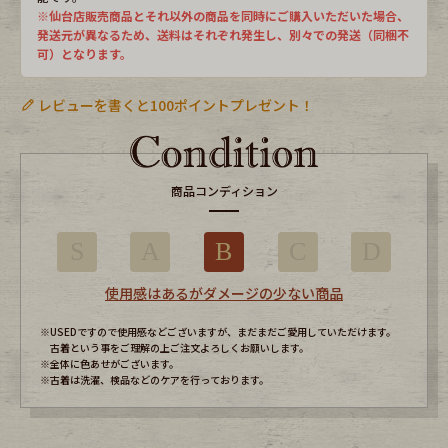
※仙台店販売商品とそれ以外の商品を同時にご購入いただいた場合、
発送元が異なるため、送料はそれぞれ発生し、別々での発送（同梱不
可）となります。
レビューを書くと100ポイントプレゼント！
商品コンディション
S
A
B
C
D
使用感はあるがダメージの少ない商品
※USEDですので使用感などございますが、まだまだご愛用していただけます。
古着という事をご理解の上ご注文よろしくお願いします。
※全体に色あせがございます。
※古着は洗濯、検品などのケアを行っております。