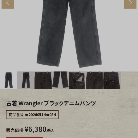
s
ブランドから探す
スタッフコーディネート
年代から探す
古着卸DOCK
メンズ商品カテゴリーから探す
Tops
Outer
Bottoms
Fafatt
レディース商品カテゴリーから探す
古着 Wrangler ブラックデニムパンツ
商品番号
m20260514m034
Tops
Bottoms
¥
6,380
販売価格
税込
Outer
One Piece