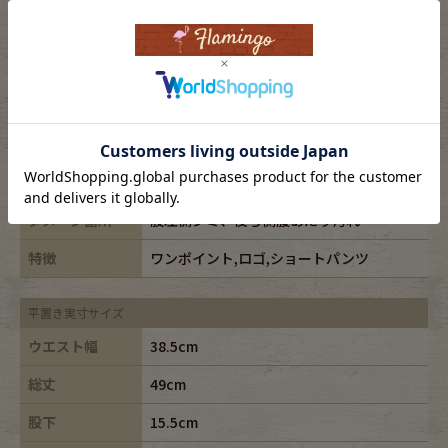
表記サイズ
M
ブランド
patagonia/パタゴニア
素材
nylon100%
年代
-
カラー
グリーン/green
ダメージ箇所
股左側シミ、後ろ側腰あたり汚れ
特徴
ワンポイント,ロゴ,ショートパンツ
平置き実寸サイズ
ウエスト幅
38.5cm
総丈
49cm
股下
15.5cm