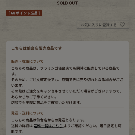
SOLD OUT
[
68
ポイント進呈 ]
Bag
Stall・Scarf
お気に入りに登録する
Accessory
Shoes
Belt
antique goods
こちらは仙台店販売商品です
Keyring
vintage bicycle
販売・在庫について
こちらの商品は、フラミンゴ仙台店でも
同時に販売している商品
で
FAFATT
す。
そのため、ご注文確定後でも、
店頭で先に売り切れとなる場合がござ
います。
その際はご注文をキャンセルさせていただく場合がございますので、
あらかじめご了承ください。
店頭でも実際に商品をご確認いただけます。
発送・送料について
こちらの商品は
仙台店からの発送
となります。
送料の詳細は
送料一覧はこちら
よりご確認ください。着日指定も可
能です。