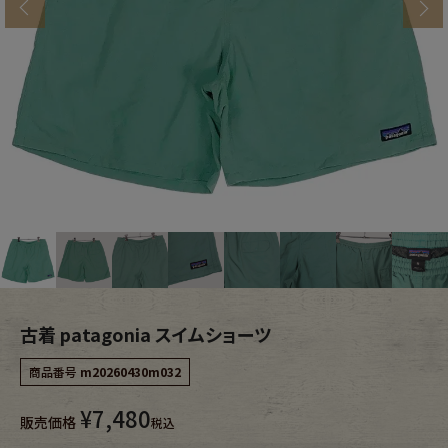
s
ブランドから探す
スタッフコーディネート
年代から探す
古着卸DOCK
レディース商品カテゴリーから探す
Tops
Bottoms
Outer
One Piece
Fafatt
Kidswear
古着 patagonia スイムショーツ
商品番号
m20260430m032
小物・アクセサリーから探す
¥
7,480
販売価格
税込
Eye Wear
Cap