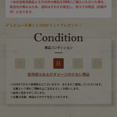
※仙台店販売商品とそれ以外の商品を同時にご購入いただいた場合、
発送元が異なるため、送料はそれぞれ発生し、別々での発送（同梱不
可）となります。
レビューを書くと100ポイントプレゼント！
商品コンディション
S
A
B
C
D
使用感はあるがダメージの少ない商品
※USEDですので使用感などございますが、まだまだご愛用していただけます。
古着という事をご理解の上ご注文よろしくお願いします。
※全体に色あせがございます。
※古着は洗濯、検品などのケアを行っております。