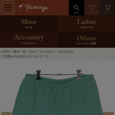
メニュー
500pt＆10％Offクーポンプレゼン
メンズ
レディース
ト
10％0ffクーポンプレゼント
アクセサリー
ファッション雑貨
HOME
商品一覧
Mens
Bottoms
shortpants
ログイン・会員登録
LINE ID連携
古着 patagonia スイムショーツ
お気に入り
マイページ
ご利用ガイド
International Shipping
店舗紹介
特集一覧