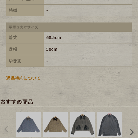
特徴
-
平置き実寸サイズ
着丈
68.5cm
身幅
50cm
ゆき丈
-
返品特約について
おすすめ商品