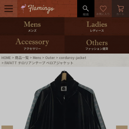
メニュー
500pt＆10％Offクーポンプレゼン
メンズ
レディース
ト
10％0ffクーポンプレゼント
アクセサリー
ファッション雑貨
HOME
商品一覧
Mens
Outer
corduroy-jacket
ログイン・会員登録
LINE ID連携
FAFATT チロリアンテープ ベロアジャケット
お気に入り
マイページ
ご利用ガイド
International Shipping
店舗紹介
特集一覧