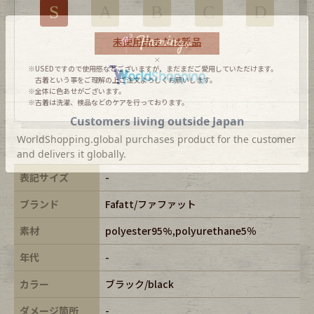
S
A
B
C
D
未使用品または新品
※USEDですので使用感などございますが、まだまだご愛用していただけます。
古着という事をご理解の上ご注文よろしくお願いします。
※全体に色あせがございます。
※古着は洗濯、検品などのケアを行っております。
表記サイズ
-
ブランド
Fafatt/ファファット
素材
polyester95%,polyurethane5％
年代
-
カラー
ブラック/black
ダメージ箇所
-