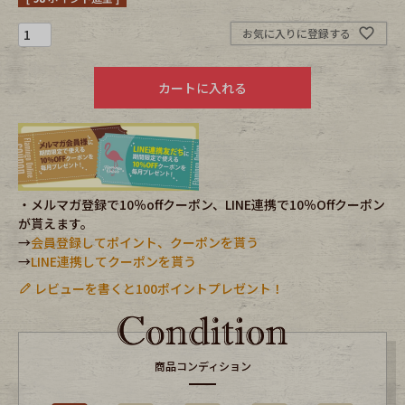
お気に入りに登録する
Fafatt
Kidswear
カートに入れる
小物・アクセサリーから探す
Eye Wear
Cap
Bag
Stall・Scarf
・メルマガ登録で10％offクーポン、LINE連携で10％Offクーポン
が貰えます。
→
会員登録してポイント、クーポンを貰う
Accessory
Shoes
→
LINE連携してクーポンを貰う
レビューを書くと100ポイントプレゼント！
Belt
antique goods
Keyring
vintage bicycle
商品コンディション
FAFATT