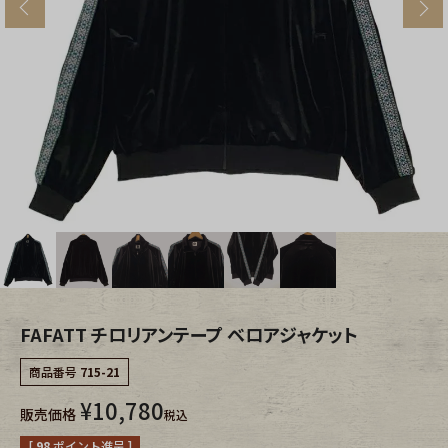
s
ブランドから探す
スタッフコーディネート
年代から探す
古着卸DOCK
メンズ商品カテゴリーから探す
Tops
Outer
Bottoms
Fafatt
レディース商品カテゴリーから探す
FAFATT チロリアンテープ ベロアジャケット
商品番号
715-21
Tops
Bottoms
¥
10,780
販売価格
税込
Outer
One Piece
[
98
ポイント進呈 ]