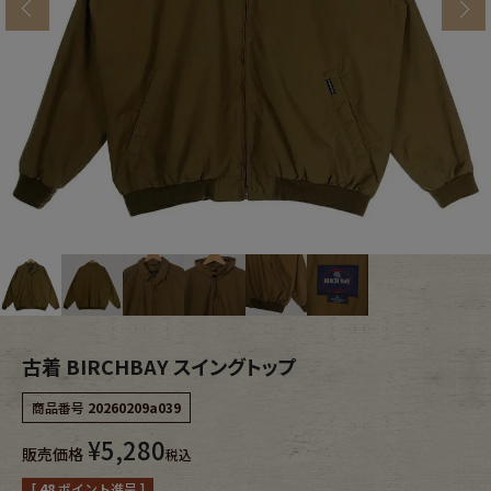
s
ブランドから探す
スタッフコーディネート
年代から探す
古着卸DOCK
メンズ商品カテゴリーから探す
Tops
Outer
Bottoms
Fafatt
レディース商品カテゴリーから探す
古着 BIRCHBAY スイングトップ
商品番号
20260209a039
Tops
Bottoms
¥
5,280
販売価格
税込
Outer
One Piece
[
48
ポイント進呈 ]