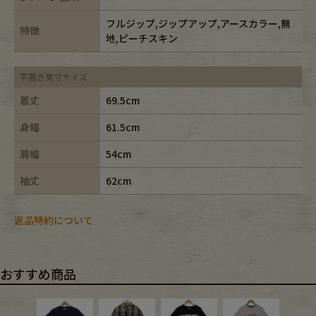
フルジップ,ジップアップ,アースカラー,無
特徴
地,ピーチスキン
平置き実寸サイズ
着丈
69.5cm
身幅
61.5cm
肩幅
54cm
袖丈
62cm
返品特約について
おすすめ商品