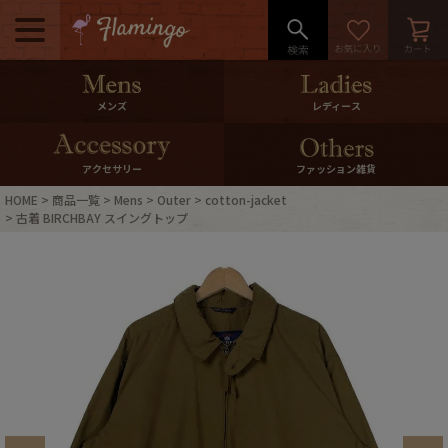
メニュー
500pt＆10％Offクーポンプレゼン
メンズ
レディース
ト
10％0ffクーポンプレゼント
アクセサリー
ファッション雑貨
HOME
商品一覧
Mens
Outer
cotton-jacket
ログイン・会員登録
LINE ID連携
古着 BIRCHBAY スイングトップ
お気に入り
マイページ
ご利用ガイド
International Shipping
店舗紹介
特集一覧