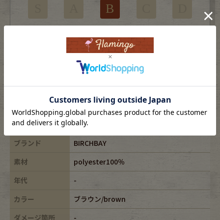
S
A
B
C
D
使用感はあるがダメージの少ない商品
※USEDですので使用感などございますが、まだまだご愛用していただけます。
古着という事をご理解の上ご注文よろしくお願いします。
※全体に色あせがございます。
※古着は洗濯、検品などのケアを行っております。
表記サイズ
XL
ブランド
BIRCHBAY
素材
polyester100％
年代
-
カラー
ブラウン/brown
ダメージ箇所
-