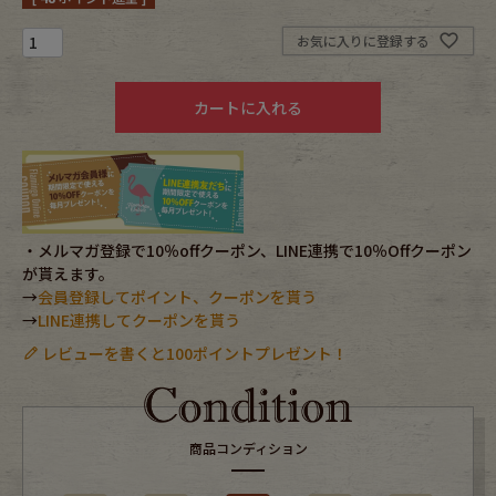
お気に入りに登録する
Fafatt
Kidswear
カートに入れる
小物・アクセサリーから探す
Eye Wear
Cap
Bag
Stall・Scarf
・メルマガ登録で10％offクーポン、LINE連携で10％Offクーポン
が貰えます。
→
会員登録してポイント、クーポンを貰う
Accessory
Shoes
→
LINE連携してクーポンを貰う
レビューを書くと100ポイントプレゼント！
Belt
antique goods
Keyring
vintage bicycle
商品コンディション
FAFATT