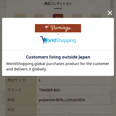
商品コンディション
S
A
B
C
D
使用感はあるがダメージの少ない商品
※USEDですので使用感などございますが、まだまだご愛用していただけます。
古着という事をご理解の上ご注文よろしくお願いします。
※全体に色あせがございます。
※古着は洗濯、検品などのケアを行っております。
表記サイズ
L
ブランド
TRADER BAY
素材
polyester65%,cotton35%
年代
-