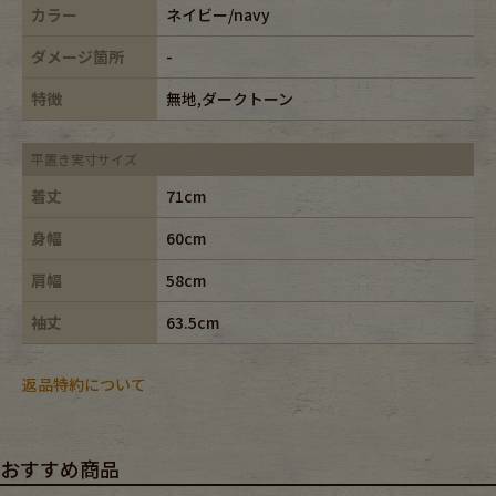
カラー
ネイビー/navy
ダメージ箇所
-
特徴
無地,ダークトーン
平置き実寸サイズ
着丈
71cm
身幅
60cm
肩幅
58cm
袖丈
63.5cm
返品特約について
おすすめ商品