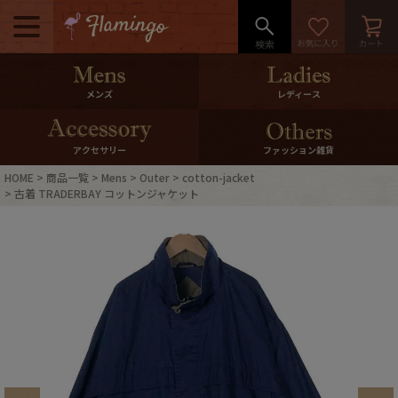
メニュー
500pt＆10％Offクーポンプレゼン
メンズ
レディース
ト
10％0ffクーポンプレゼント
アクセサリー
ファッション雑貨
HOME
商品一覧
Mens
Outer
cotton-jacket
ログイン・会員登録
LINE ID連携
古着 TRADERBAY コットンジャケット
お気に入り
マイページ
ご利用ガイド
International Shipping
店舗紹介
特集一覧