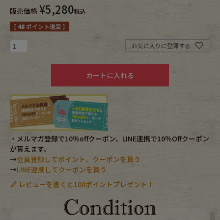
¥
5,280
販売価格
税込
Fafatt
Kidswear
[
48
ポイント進呈 ]
お気に入りに登録する
小物・アクセサリーから探す
カートに入れる
Eye Wear
Cap
Bag
Stall・Scarf
Accessory
Shoes
・メルマガ登録で10％offクーポン、LINE連携で10％Offクーポン
が貰えます。
Belt
antique goods
→
会員登録してポイント、クーポンを貰う
→
LINE連携してクーポンを貰う
Keyring
vintage bicycle
レビューを書くと100ポイントプレゼント！
FAFATT