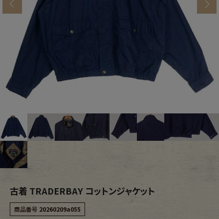
s
ブランドから探す
スタッフコーディネート
年代から探す
古着卸DOCK
メンズ商品カテゴリーから探す
Tops
Outer
Bottoms
Fafatt
レディース商品カテゴリーから探す
古着 TRADERBAY コットンジャケット
Tops
Bottoms
商品番号
20260209a055
Outer
One Piece