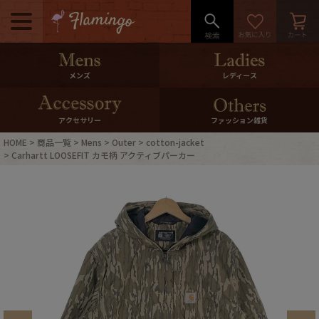
メニュー
500pt＆10％Offクーポンプレゼン
メンズ
レディース
ト
10％0ffクーポンプレゼント
アクセサリー
ファッション雑貨
HOME
商品一覧
Mens
Outer
cotton-jacket
ログイン・会員登録
LINE ID連携
Carhartt LOOSEFIT カモ柄 アクティブパーカー
お気に入り
マイページ
ご利用ガイド
International Shipping
店舗紹介
特集一覧