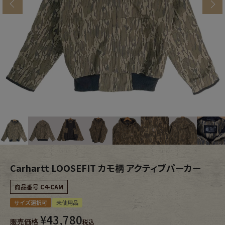
s
ブランドから探す
スタッフコーディネート
年代から探す
古着卸DOCK
メンズ商品カテゴリーから探す
Tops
Outer
Bottoms
Fafatt
レディース商品カテゴリーから探す
Carhartt LOOSEFIT カモ柄 アクティブパーカー
商品番号
C4-CAM
Tops
Bottoms
サイズ選択可
未使用品
¥
43,780
販売価格
Outer
One Piece
税込