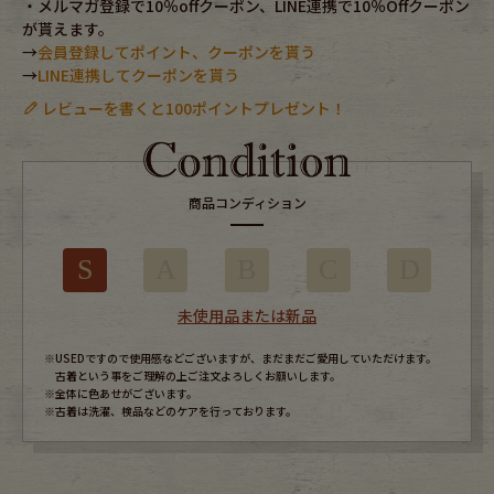
・メルマガ登録で10％offクーポン、LINE連携で10％Offクーポン
が貰えます。
→
会員登録してポイント、クーポンを貰う
→
LINE連携してクーポンを貰う
レビューを書くと100ポイントプレゼント！
商品コンディション
S
A
B
C
D
未使用品または新品
※USEDですので使用感などございますが、まだまだご愛用していただけます。
古着という事をご理解の上ご注文よろしくお願いします。
※全体に色あせがございます。
※古着は洗濯、検品などのケアを行っております。