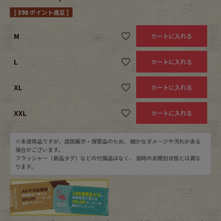
[
398
ポイント進呈 ]
Fafatt
Kidswear
M
カートに入れる
小物・アクセサリーから探す
L
カートに入れる
Eye Wear
Cap
XL
カートに入れる
Bag
Stall・Scarf
XXL
カートに入れる
Accessory
Shoes
※未使用品ですが、店頭展示・保管品のため、 細かなダメージや汚れがある
場合がございます。
Belt
antique goods
フラッシャー（新品タグ）などの付属品はなく、 当時の未開封状態とは異な
ります。
Keyring
vintage bicycle
FAFATT