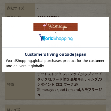
表記サイズ
-
ブランド
CARHARTT/カーハート
素材
-
年代
-
カラー
カーキ/khaki,ベージュ/beige
状態
未使用
ダメージ箇所
-
デッドストック,フルジップ,ジップアップ,
ダック地,フード付き,裏地キルティング,ワ
特徴
ンポイント,ロゴ,ワーク,迷
彩,mossyoak,bottomland,カモフラージ
ュ
Mサイズ