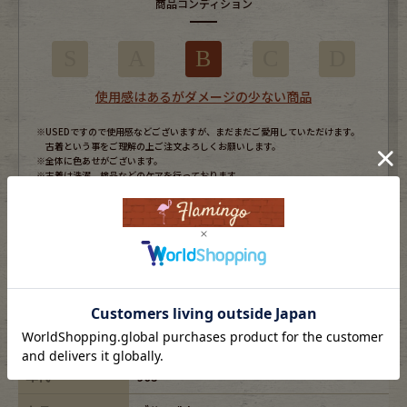
商品コンディション
S
A
B
C
D
使用感はあるがダメージの少ない商品
※USEDですので使用感などございますが、まだまだご愛用していただけます。
古着という事をご理解の上ご注文よろしくお願いします。
※全体に色あせがございます。
※古着は洗濯、検品などのケアを行っております。
表記サイズ
S
ブランド
CREST COLLECTIOM
素材
-
年代
90s