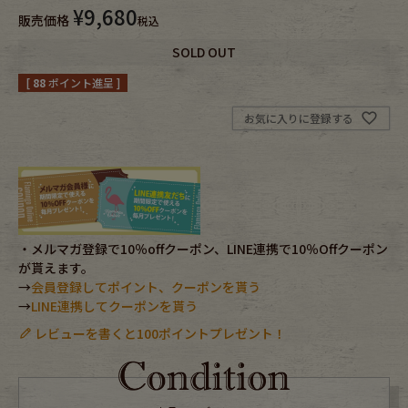
¥
9,680
販売価格
税込
Fafatt
Kidswear
SOLD OUT
[
88
ポイント進呈 ]
小物・アクセサリーから探す
お気に入りに登録する
Eye Wear
Cap
Bag
Stall・Scarf
Accessory
Shoes
・メルマガ登録で10％offクーポン、LINE連携で10％Offクーポン
が貰えます。
→
会員登録してポイント、クーポンを貰う
Belt
antique goods
→
LINE連携してクーポンを貰う
レビューを書くと100ポイントプレゼント！
Keyring
vintage bicycle
FAFATT