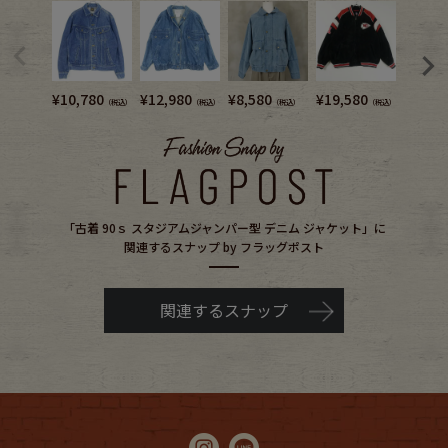
¥
10,780
¥
12,980
¥
8,580
¥
19,580
¥
15,1
（税込）
（税込）
（税込）
（税込）
「古着 90ｓ スタジアムジャンパー型 デニム ジャケット」に
関連するスナップ by フラッグポスト
関連するスナップ