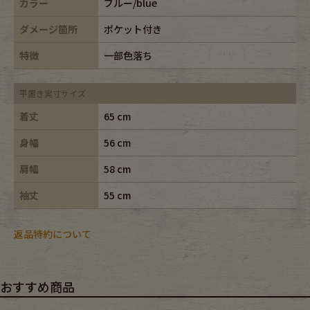
カラー
ブルー/blue
ダメージ箇所
ポケット付き
特徴
一部色落ち
平置き実寸サイズ
着丈
65 cm
身幅
56 cm
肩幅
58 cm
袖丈
55 cm
返品特約について
おすすめ商品