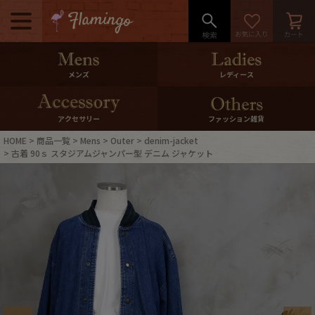
メニュー
500pt＆10％Offクーポンプレゼン
メンズ
レディース
ト
10％0ffクーポンプレゼント
アクセサリー
ファッション雑貨
HOME
商品一覧
Mens
Outer
denim-jacket
ログイン・会員登録
LINE ID連携
古着 90ｓ スタジアムジャンパー型 デニム ジャケット
お気に入り
マイページ
ご利用ガイド
International Shipping
店舗紹介
特集一覧