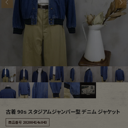
s
ブランドから探す
スタッフコーディネート
年代から探す
古着卸DOCK
メンズ商品カテゴリーから探す
Tops
Outer
Bottoms
Fafatt
レディース商品カテゴリーから探す
古着 90ｓ スタジアムジャンパー型 デニム ジャケット
Tops
Bottoms
商品番号
20200414s043
Outer
One Piece