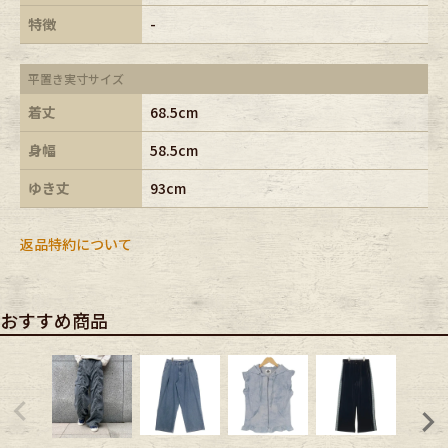
特徴
-
平置き実寸サイズ
着丈
68.5cm
身幅
58.5cm
ゆき丈
93cm
返品特約について
おすすめ商品