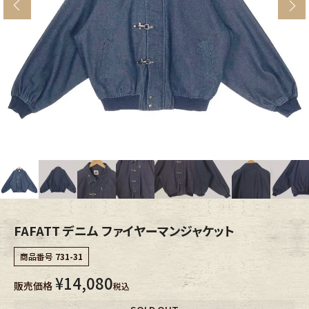
s
ブランドから探す
スタッフコーディネート
年代から探す
古着卸DOCK
メンズ商品カテゴリーから探す
Tops
Outer
Bottoms
Fafatt
レディース商品カテゴリーから探す
FAFATT デニム ファイヤーマンジャケット
商品番号
731-31
Tops
Bottoms
¥
14,080
販売価格
税込
Outer
One Piece