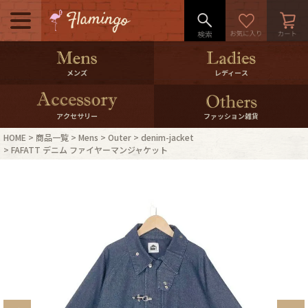
メニュー
500pt＆10％Offクーポンプレゼン
メンズ
レディース
ト
10％0ffクーポンプレゼント
アクセサリー
ファッション雑貨
HOME
商品一覧
Mens
Outer
denim-jacket
ログイン・会員登録
LINE ID連携
FAFATT デニム ファイヤーマンジャケット
お気に入り
マイページ
ご利用ガイド
International Shipping
店舗紹介
特集一覧