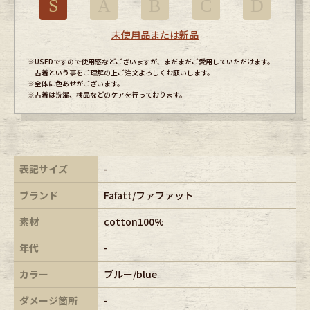
S
A
B
C
D
未使用品または新品
※USEDですので使用感などございますが、まだまだご愛用していただけます。
古着という事をご理解の上ご注文よろしくお願いします。
※全体に色あせがございます。
※古着は洗濯、検品などのケアを行っております。
表記サイズ
-
ブランド
Fafatt/ファファット
素材
cotton100%
年代
-
カラー
ブルー/blue
ダメージ箇所
-