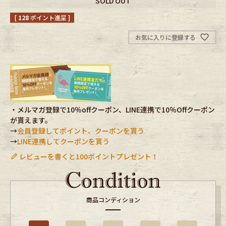
SOLD OUT
[
128
ポイント進呈 ]
Fafatt
Kidswear
お気に入りに登録する
小物・アクセサリーから探す
Eye Wear
Cap
・メルマガ登録で10％offクーポン、LINE連携で10％Offクーポン
Bag
Stall・Scarf
が貰えます。
→
会員登録してポイント、クーポンを貰う
Accessory
Shoes
→
LINE連携してクーポンを貰う
レビューを書くと100ポイントプレゼント！
Belt
antique goods
Keyring
vintage bicycle
商品コンディション
FAFATT