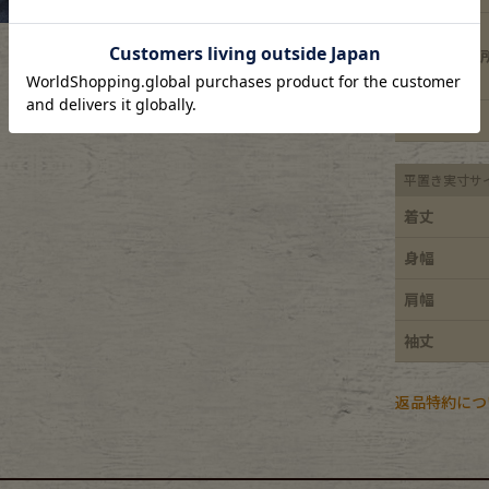
e goods
ダメージ箇
e bicycle
特徴
平置き実寸サ
着丈
身幅
肩幅
袖丈
返品特約につ