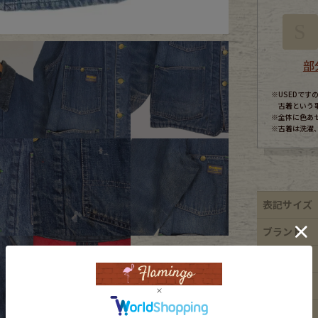
S
ece
部
ear
※USEDで
古着という
※全体に色あ
※古着は洗濯
す
表記サイズ
ブランド
Scarf
素材
年代
カラー