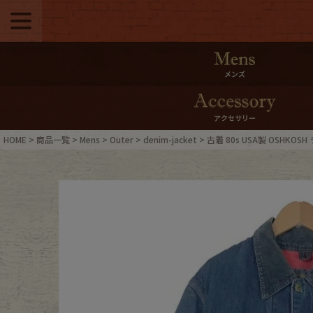
メニュー
500pt＆10％Offク
メンズ
10％0ffクーポンプ
アクセサリー
ログイン・会員登録
LINE ID
HOME
商品一覧
Mens
Outer
denim-jacket
古着 80s USA製 OSHKO
お気に入り
マイペー
ご利用ガイド
Internati
店舗紹介
特集一覧
ブランドから探す
スタッフ