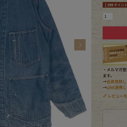
[
298
ポイント
CK
す
Next
・メルマガ登録
ます。
→
会員登録し
→
LINE連
レビューを
探す
ms