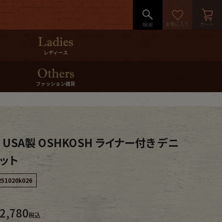
レディース
ファッション雑貨
s USA製 OSHKOSH ライナー付き デニ
ケット
251020k026
2,780
税込