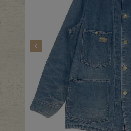
年代から探す
古着卸DO
メンズ商品カテゴリーから探
Previous
Tops
Outer
Bottoms
Fafatt
レディース商品カテゴリーから
Tops
Botto