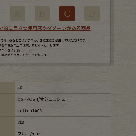
A
B
C
D
分的に目立つ使用感やダメージがある商品
すので使用感などございますが、まだまだご愛用していただけます。
事をご理解の上ご注文よろしくお願いします。
せがございます。
、検品などのケアを行っております。
40
OSHKOSH/オシュコシュ
cotton100%
80s
ブルー/blue