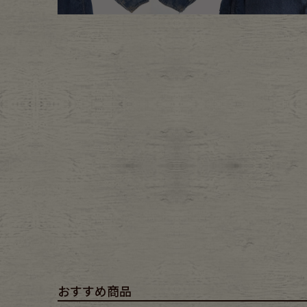
Belt
antiqu
Keyring
vintag
FAFATT
おすすめ商品