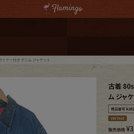
ーポンプレゼント
レゼント
連携
SH ライナー付き デニム ジャケット
ジ
古着 80
onal Shipping
ム ジャ
商品番号
k20
VINTAGE
¥
3
コーディネート
販売価格