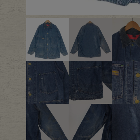
Outer
One Pi
Fafatt
Kidsw
小物・アクセサリーから探
Eye Wear
Cap
Bag
Stall・
Accessory
Shoes