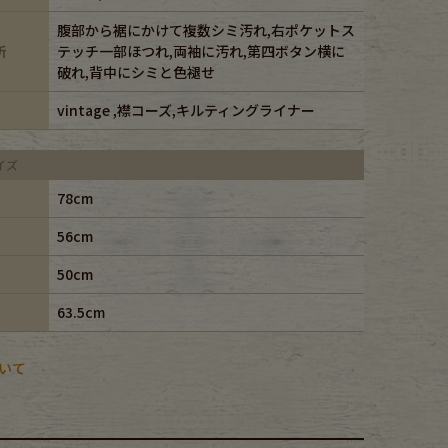
腹部から裾にかけて複数シミ汚れ,右ポケットス
所
テッチ一部ほつれ,両袖に汚れ,第四ボタン横に
破れ,背中にシミと色褪せ
vintage ,襟コーズ,キルティングライナー
イズ
78cm
56cm
50cm
63.5cm
いて