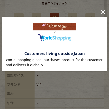
商品コンディション
S
A
B
C
D
使用感はあるがダメージの少ない商品
※USEDですので使用感などございますが、まだまだご愛用していただけます。
古着という事をご理解の上ご注文よろしくお願いします。
※全体に色あせがございます。
※古着は洗濯、検品などのケアを行っております。
表記サイズ
-
ブランド
VIP
素材
-
年代
-