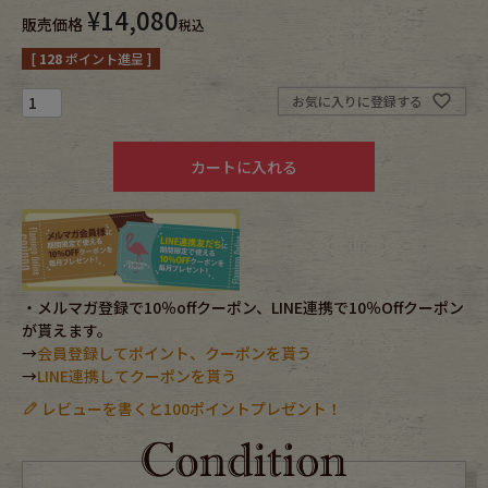
¥
14,080
販売価格
税込
Fafatt
Kidswear
[
128
ポイント進呈 ]
お気に入りに登録する
小物・アクセサリーから探す
カートに入れる
Eye Wear
Cap
Bag
Stall・Scarf
Accessory
Shoes
・メルマガ登録で10％offクーポン、LINE連携で10％Offクーポン
が貰えます。
Belt
antique goods
→
会員登録してポイント、クーポンを貰う
→
LINE連携してクーポンを貰う
Keyring
vintage bicycle
レビューを書くと100ポイントプレゼント！
FAFATT