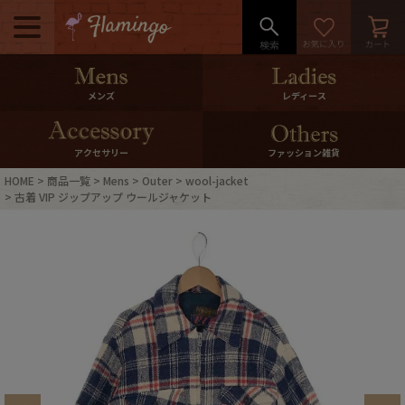
メニュー
500pt＆10％Offクーポンプレゼン
メンズ
レディース
ト
10％0ffクーポンプレゼント
アクセサリー
ファッション雑貨
HOME
商品一覧
Mens
Outer
wool-jacket
ログイン・会員登録
LINE ID連携
古着 VIP ジップアップ ウールジャケット
お気に入り
マイページ
ご利用ガイド
International Shipping
店舗紹介
特集一覧