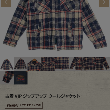
s
ブランドから探す
スタッフコーディネート
年代から探す
古着卸DOCK
メンズ商品カテゴリーから探す
Tops
Outer
Bottoms
Fafatt
レディース商品カテゴリーから探す
古着 VIP ジップアップ ウールジャケット
Tops
Bottoms
商品番号
20251219a058
Outer
One Piece