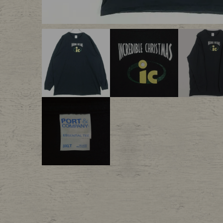
Outer
One Pi
Fafatt
Kidsw
小物・アクセサリーから探
Eye Wear
Cap
Bag
Stall・
Accessory
Shoes