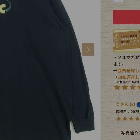
CK
す
Next
・メルマガ登録
ます。
→
会員登録し
→
LINE連
う
3
探す
投稿日
2025
ms
写真通り