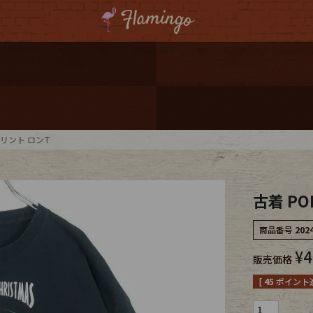
ーポンプレゼント
レゼント
連携
プリント ロンT
ジ
古着 PO
onal Shipping
商品番号
202
¥
4
販売価格
[
45
ポイント進
コーディネート