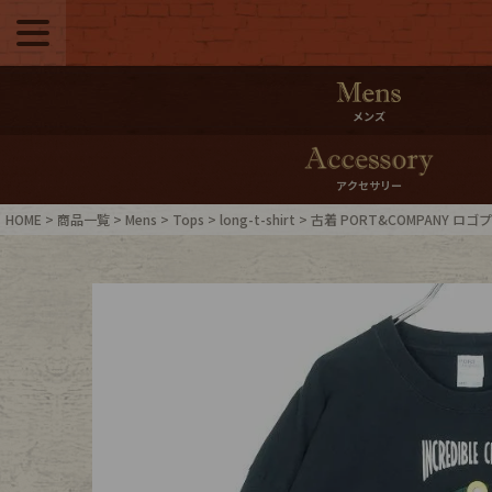
メニュー
500pt＆10％Offク
メンズ
10％0ffクーポンプ
アクセサリー
ログイン・会員登録
LINE ID
HOME
商品一覧
Mens
Tops
long-t-shirt
古着 PORT&COMPANY ロゴ
お気に入り
マイペー
ご利用ガイド
Internati
店舗紹介
特集一覧
ブランドから探す
スタッフ