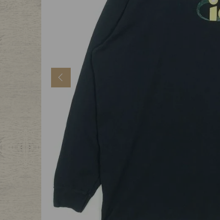
年代から探す
古着卸DO
メンズ商品カテゴリーから探
Previous
Tops
Outer
Bottoms
Fafatt
レディース商品カテゴリーから
Tops
Botto