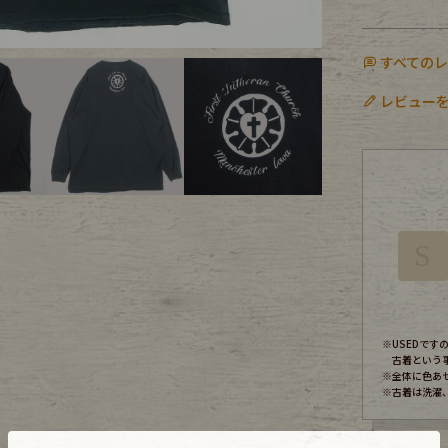
ece
すべての
レビューを
ear
す
S
Scarf
※USEDで
古着という
※全体に色あ
※古着は洗濯