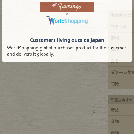
e goods
表記サイズ
ブランド
e bicycle
素材
年代
カラー
ダメージ箇
特徴
平置き実寸サ
着丈
身幅
肩幅