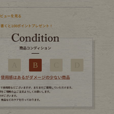
レビューを見る
書くと100ポイントプレゼント！
商品コンディション
A
B
C
D
使用感はあるがダメージの少ない商品
すので使用感などございますが、まだまだご愛用していただけます。
事をご理解の上ご注文よろしくお願いします。
せがございます。
、検品などのケアを行っております。