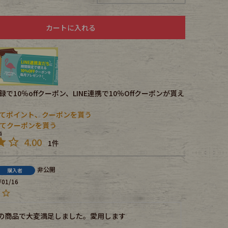
カートに入れる
で10％offクーポン、LINE連携で10％Offクーポンが貰え
てポイント、クーポンを貰う
携してクーポンを貰う
4.00
1
非公開
購入者
/01/16
の商品で大変満足しました。愛用します