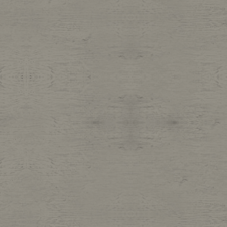
Belt
antiqu
Keyring
vintag
FAFATT