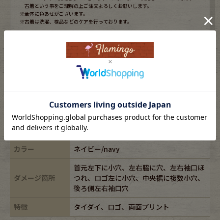
古着という事をご理解の上ご注文よろしくお願いします。
※全体に色あせがございます。
※古着は洗濯、検品などのケアを行っております。
表記サイズ
XL
ブランド
HARLEY-DAVIDSON/ハーレーダビッドソン
素材
cotton100%
年代
-
カラー
ネイビー/navy
首元左下に小穴、左右脇に穴、左右袖口ほ
ダメージ箇所
つれ、ロゴ左に小穴、中央裾に複数小穴、
後ろ側左右袖口穴
特徴
タイダイ、ロゴ、両面プリント