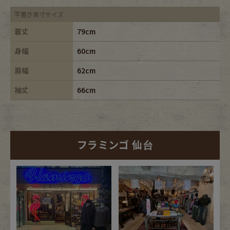
平置き実寸サイズ
着丈
79cm
身幅
60cm
肩幅
62cm
袖丈
66cm
フラミンゴ 仙台