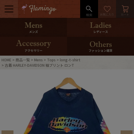
メニュー
500pt＆10％Offクーポンプレゼン
メンズ
レディース
ト
10％0ffクーポンプレゼント
アクセサリー
ファッション雑貨
HOME
商品一覧
Mens
Tops
long-t-shirt
ログイン・会員登録
LINE ID連携
古着 HARLEY-DAVIDSON 袖プリント ロンT
お気に入り
マイページ
ご利用ガイド
International Shipping
店舗紹介
特集一覧