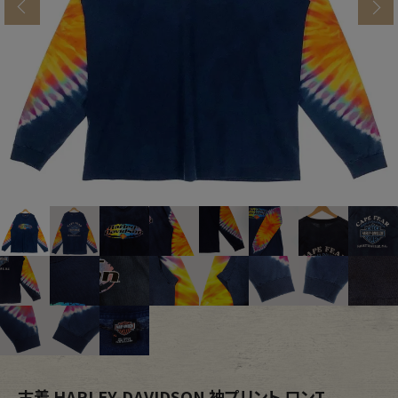
s
ブランドから探す
スタッフコーディネート
年代から探す
古着卸DOCK
メンズ商品カテゴリーから探す
Tops
Outer
Bottoms
Fafatt
レディース商品カテゴリーから探す
Tops
Bottoms
Outer
One Piece
古着 HARLEY-DAVIDSON 袖プリント ロンT