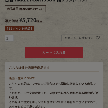
商品番号
m20260414m017
Fafatt
Kidswear
¥
5,720
販売価格
税込
小物・アクセサリーから探す
[
52
ポイント進呈 ]
お気に入りに登録する
Eye Wear
Cap
カートに入れる
Bag
Stall・Scarf
Accessory
Shoes
こちらは仙台店販売商品です
Belt
antique goods
販売・在庫について
こちらの商品は、フラミンゴ仙台店でも
同時に販売している商品
で
す。
Keyring
vintage bicycle
そのため、ご注文確定後でも、
店頭で先に売り切れとなる場合がござ
います。
FAFATT
その際はご注文をキャンセルさせていただく場合がございますので、
あらかじめご了承ください。